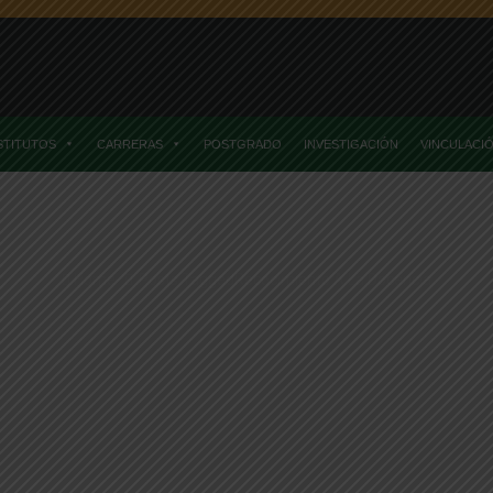
STITUTOS
CARRERAS
POSTGRADO
INVESTIGACIÓN
VINCULACI
Home
Posts TaggedRecocimiento A La Docencia