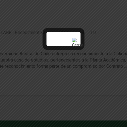
IEAGR
Recocimiento a la docencia
108
0
 destacado en calidad a la docencia por la U
iversidad Austral de Chile entregó un reconocimiento a la Calidad
uestra casa de estudios, pertenecientes a la Planta Académica,
ste reconocimiento forma parte de un compromiso por Contrato …