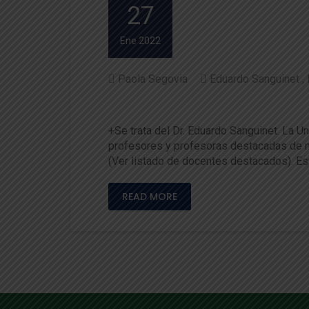
27
Ene 2022
Paola Segovia
Eduardo Sanguinet
Académico de la Facultad es
+Se trata del Dr. Eduardo Sanguinet. La Un
profesores y profesoras destacadas de n
(Ver listado de docentes destacados). E
READ MORE