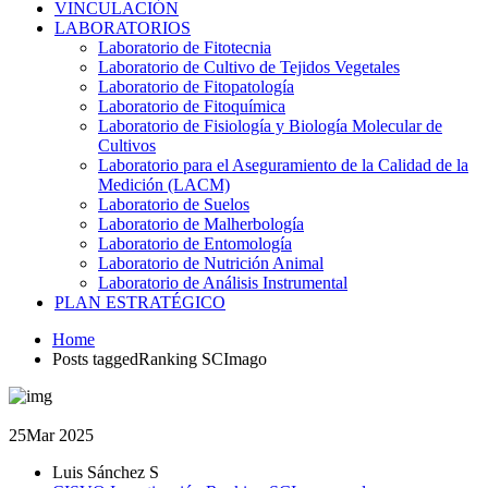
VINCULACIÓN
LABORATORIOS
Laboratorio de Fitotecnia
Laboratorio de Cultivo de Tejidos Vegetales
Laboratorio de Fitopatología
Laboratorio de Fitoquímica
Laboratorio de Fisiología y Biología Molecular de
Cultivos
Laboratorio para el Aseguramiento de la Calidad de la
Medición (LACM)
Laboratorio de Suelos
Laboratorio de Malherbología
Laboratorio de Entomología
Laboratorio de Nutrición Animal
Laboratorio de Análisis Instrumental
PLAN ESTRATÉGICO
Home
Posts taggedRanking SCImago
25
Mar 2025
Luis Sánchez S