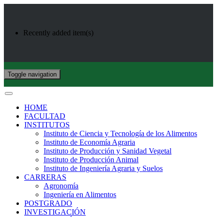
Recently added item(s)
Toggle navigation
HOME
FACULTAD
INSTITUTOS
Instituto de Ciencia y Tecnología de los Alimentos
Instituto de Economía Agraria
Instituto de Producción y Sanidad Vegetal
Instituto de Producción Animal
Instituto de Ingeniería Agraria y Suelos
CARRERAS
Agronomía
Ingeniería en Alimentos
POSTGRADO
INVESTIGACIÓN