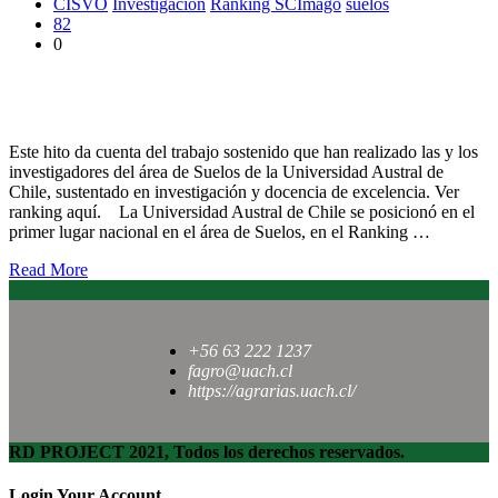
CISVO
Investigación
Ranking SCImago
suelos
82
0
Ranking SCImago: Área de Suelos de la UACh es líder a nivel
nacional
Este hito da cuenta del trabajo sostenido que han realizado las y los
investigadores del área de Suelos de la Universidad Austral de
Chile, sustentado en investigación y docencia de excelencia. Ver
ranking aquí. La Universidad Austral de Chile se posicionó en el
primer lugar nacional en el área de Suelos, en el Ranking …
Read More
+56 63 222 1237
fagro@uach.cl
https://agrarias.uach.cl/
RD PROJECT 2021, Todos los derechos reservados.
Login Your Account