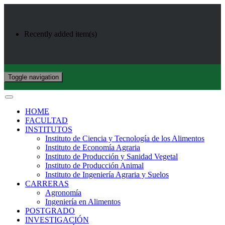
Recently added item(s)
Toggle navigation
HOME
FACULTAD
INSTITUTOS
Instituto de Ciencia y Tecnología de los Alimentos
Instituto de Economía Agraria
Instituto de Producción y Sanidad Vegetal
Instituto de Producción Animal
Instituto de Ingeniería Agraria y Suelos
CARRERAS
Agronomía
Ingeniería en Alimentos
POSTGRADO
INVESTIGACIÓN