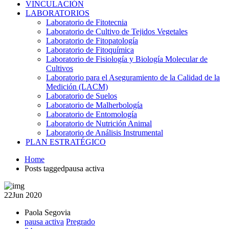
VINCULACIÓN
LABORATORIOS
Laboratorio de Fitotecnia
Laboratorio de Cultivo de Tejidos Vegetales
Laboratorio de Fitopatología
Laboratorio de Fitoquímica
Laboratorio de Fisiología y Biología Molecular de
Cultivos
Laboratorio para el Aseguramiento de la Calidad de la
Medición (LACM)
Laboratorio de Suelos
Laboratorio de Malherbología
Laboratorio de Entomología
Laboratorio de Nutrición Animal
Laboratorio de Análisis Instrumental
PLAN ESTRATÉGICO
Home
Posts taggedpausa activa
22
Jun 2020
Paola Segovia
pausa activa
Pregrado