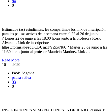
84
0
Invitan a Estudiantes de Agronomía e ingeniería en Alimentos a
Pausas Activas UACh
Estimados (as) estudiantes, les compartimos los link de Inscripción
para las pausas activas de la semana entre el 22 al 26 de junio:
? Lunes 22 de junio a las 18:00 horas junto a la profesora Rosio
Alvarado Link de inscripción:
https://forms.gle/sdUCBUmcFYZpgNtj6 ? Martes 23 de junio a las
11:30 horas junto al profesor Mauricio Martínez Link …
Read More
16
Jun 2020
Paola Segovia
pausa activa
93
0
Compartimos los horarios para las pausas activas de los y las
funcionarios (as), docentes y estudiantes de la UACh
INSCRIPCIONES SEMANA LUNES 15 DE JUNIO ?Lunes 15