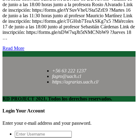
de junio a las 18:00 horas junto a la profesora Rosio Alvarado Link
de inscripción: https://forms.gle/tYSuvVheUSta5ZrE9 ?Martes 16
de junio a las 11:30 horas junto al profesor Mauricio Martínez Link
de inscripción: https://forms.gle/cTGHsb7TeaASKg7x5 ?Miércoles
17 de junio a las 18:00 junto al profesor Sebastián Cárdenas Link de
inscripción: https://forms.gle/nDW7sqJh5tNMCNbW9 ?Jueves 18
…
Read More
+56 63 222 1237
fagro@uach.cl
https://agrarias.uach.cl/
RD PROJECT 2021, Todos los derechos reservados.
Login Your Account
Enter your e-mail address and your password.