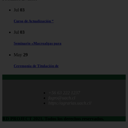
Jul
03
Curso de Actualización “
Jul
03
Seminario «Macroalgas para
May
29
Ceremonia de Titulación de
+56 63 222 1237
fagro@uach.cl
https://agrarias.uach.cl/
RD PROJECT 2021, Todos los derechos reservados.