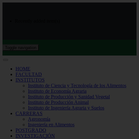
Recently added item(s)
Toggle navigation
HOME
FACULTAD
INSTITUTOS
Instituto de Ciencia y Tecnología de los Alimentos
Instituto de Economía Agraria
Instituto de Producción y Sanidad Vegetal
Instituto de Producción Animal
Instituto de Ingeniería Agraria y Suelos
CARRERAS
Agronomía
Ingeniería en Alimentos
POSTGRADO
INVESTIGACIÓN