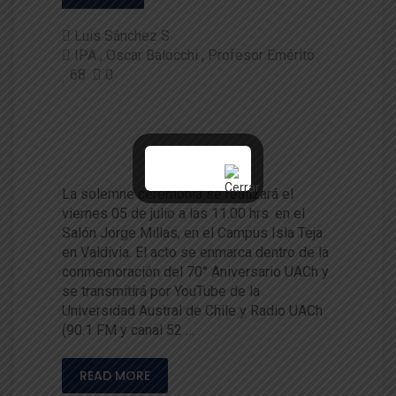
Luis Sánchez S
IPA
Oscar Balocchi
Profesor Emérito
68
0
Entregarán distinción Profeso
r Emérito UACh al Dr. Oscar Ba
locchi Leonelli
La solemne ceremonia se realizará el
viernes 05 de julio a las 11.00 hrs. en el
Salón Jorge Millas, en el Campus Isla Teja
en Valdivia. El acto se enmarca dentro de la
conmemoración del 70° Aniversario UACh y
se transmitirá por YouTube de la
Universidad Austral de Chile y Radio UACh
(90.1 FM y canal 52 …
READ MORE