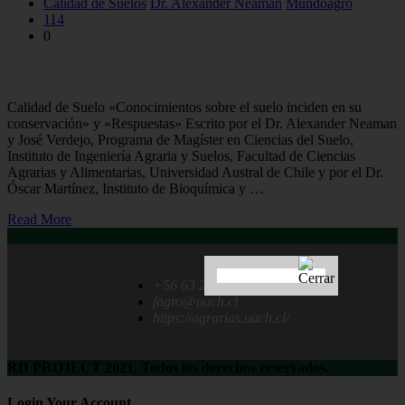
Calidad de Suelos
Dr. Alexander Neaman
Mundoagro
114
0
Artículo sobre Calidad del Suelo
Calidad de Suelo «Conocimientos sobre el suelo inciden en su
conservación» y «Respuestas» Escrito por el Dr. Alexander Neaman
y José Verdejo, Programa de Magíster en Ciencias del Suelo,
Instituto de Ingeniería Agraria y Suelos, Facultad de Ciencias
Agrarias y Alimentarias, Universidad Austral de Chile y por el Dr.
Óscar Martínez, Instituto de Bioquímica y …
Read More
+56 63 222 1237
fagro@uach.cl
https://agrarias.uach.cl/
RD PROJECT 2021, Todos los derechos reservados.
Login Your Account