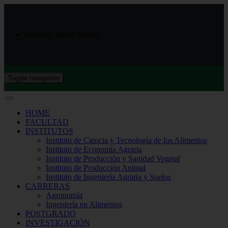
Recently added item(s)
Toggle navigation
HOME
FACULTAD
INSTITUTOS
Instituto de Ciencia y Tecnología de los Alimentos
Instituto de Economía Agraria
Instituto de Producción y Sanidad Vegetal
Instituto de Producción Animal
Instituto de Ingeniería Agraria y Suelos
CARRERAS
Agronomía
Ingeniería en Alimentos
POSTGRADO
INVESTIGACIÓN