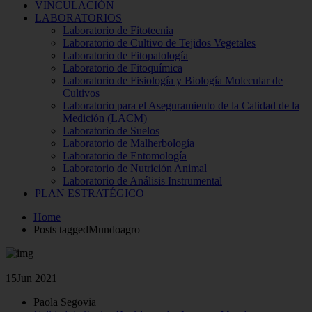
VINCULACIÓN
LABORATORIOS
Laboratorio de Fitotecnia
Laboratorio de Cultivo de Tejidos Vegetales
Laboratorio de Fitopatología
Laboratorio de Fitoquímica
Laboratorio de Fisiología y Biología Molecular de
Cultivos
Laboratorio para el Aseguramiento de la Calidad de la
Medición (LACM)
Laboratorio de Suelos
Laboratorio de Malherbología
Laboratorio de Entomología
Laboratorio de Nutrición Animal
Laboratorio de Análisis Instrumental
PLAN ESTRATÉGICO
Home
Posts taggedMundoagro
15
Jun 2021
Paola Segovia