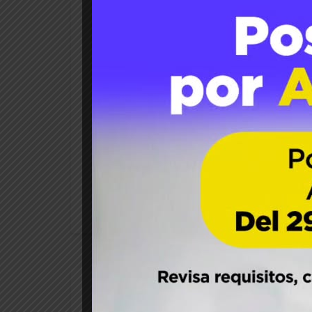
21
Jul 2021
Paola Segovia
Dr. Alexander Neam
Seminario Internacional abor
El Dr. Alexander Neaman, profesor titular 
al Seminario Internacional “Importancia d
Innovación Agraria, Perú. La actividad, que
READ MORE
15