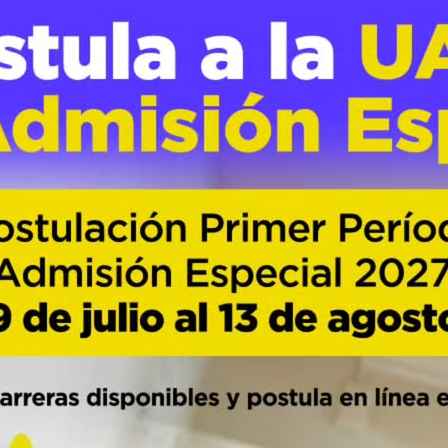
an
Seminario Perú
84
0
dó temática de suelo y sostenibilidad
del Instituto de Ingeniería Agraria y Suelos de la Universidad Aus
el suelo y prácticas de manejo para una producción sostenible”, o
 se desarrolló el 17 de julio …