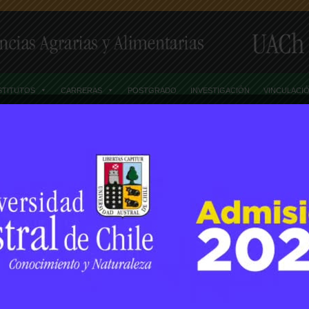
STITUTOS
CARRERAS
POSTGRADO
INVESTIGACIÓN
VINCULACI
Home
Posts TaggedDr. Alexander Neaman