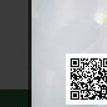
Jun 2021
Paola Segovia
Calidad de Suelos
Artículo sobre Calidad del S
Calidad de Suelo «Conocimientos sobre el
Programa de Magíster en Ciencias del Suel
Austral de Chile y por el Dr. Óscar Martíne
READ MORE