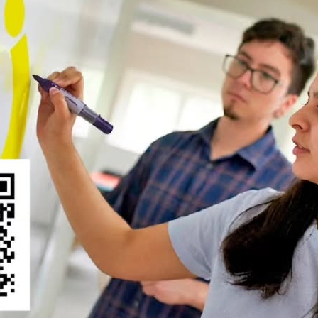
Dr. Alexander Neaman
Mundoagro
114
0
uelo
 suelo inciden en su conservación» y «Respuestas» Escrito por
o, Instituto de Ingeniería Agraria y Suelos, Facultad de Ciencia
z, Instituto de Bioquímica y …