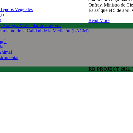
Onfray, Ministro de Cie
 Tejidos Vegetales
Es así que el 5 de abri
gía
a
Read More
 y Biología Molecular de Cultivos
uramiento de la Calidad de la Medición (LACM)
ogía
ía
Animal
strumental
RD PROJECT 2021, To