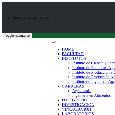
Recently added item(s)
Toggle navigation
HOME
FACULTAD
INSTITUTOS
Instituto de Ciencia y Tec
Instituto de Economía Agr
Instituto de Producción y
Instituto de Producción A
Instituto de Ingeniería Agr
CARRERAS
Agronomía
Ingeniería en Alimentos
POSTGRADO
INVESTIGACIÓN
VINCULACIÓN
LABORATORIOS