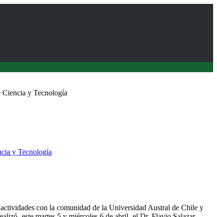
e Ciencia y Tecnología
ncia y Tecnología
isito la Estación Experimental Agropecuaria Austral
actividades con la comunidad de la Universidad Austral de Chile y
ealizó -este martes 5 y miércoles 6 de abril- el Dr. Flavio Salazar