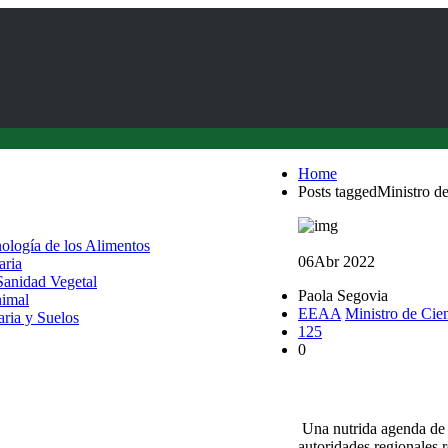
Home
Posts taggedMinistro d
nología de los Alimentos
06
Abr 2022
aria
 Sanidad Vegetal
Paola Segovia
nimal
EEAA
Ministro de Cie
aria y Suelos
125
0
Ministro de Ciencia v
Una nutrida agenda de 
autoridades regionales r