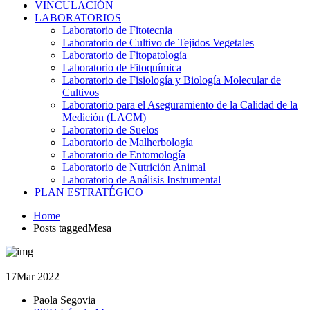
VINCULACIÓN
LABORATORIOS
Laboratorio de Fitotecnia
Laboratorio de Cultivo de Tejidos Vegetales
Laboratorio de Fitopatología
Laboratorio de Fitoquímica
Laboratorio de Fisiología y Biología Molecular de
Cultivos
Laboratorio para el Aseguramiento de la Calidad de la
Medición (LACM)
Laboratorio de Suelos
Laboratorio de Malherbología
Laboratorio de Entomología
Laboratorio de Nutrición Animal
Laboratorio de Análisis Instrumental
PLAN ESTRATÉGICO
Home
Posts taggedMesa
17
Mar 2022
Paola Segovia