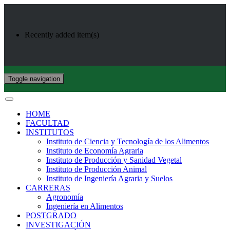
Recently added item(s)
Toggle navigation
HOME
FACULTAD
INSTITUTOS
Instituto de Ciencia y Tecnología de los Alimentos
Instituto de Economía Agraria
Instituto de Producción y Sanidad Vegetal
Instituto de Producción Animal
Instituto de Ingeniería Agraria y Suelos
CARRERAS
Agronomía
Ingeniería en Alimentos
POSTGRADO
INVESTIGACIÓN