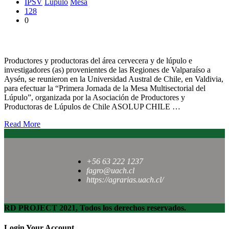
IPSV
Lúpulo
Mesa
128
0
Partió Mesa Multisectorial del Lúpulo en la UACh
Productores y productoras del área cervecera y de lúpulo e
investigadores (as) provenientes de las Regiones de Valparaíso a
Aysén, se reunieron en la Universidad Austral de Chile, en Valdivia,
para efectuar la “Primera Jornada de la Mesa Multisectorial del
Lúpulo”, organizada por la Asociación de Productores y
Productoras de Lúpulos de Chile ASOLUP CHILE …
Read More
+56 63 222 1237
fagro@uach.cl
https://agrarias.uach.cl/
RD PROJECT 2021, Todos los derechos reservados.
Login Your Account