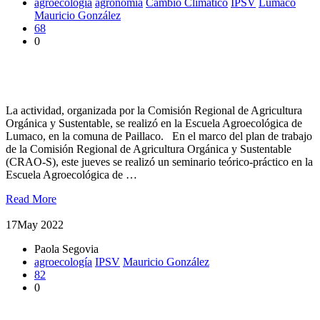
agroecología
agronomía
Cambio Climático
IPSV
Lumaco
Mauricio González
68
0
Agricultores participan en seminario teórico-práctico sobre
prácticas sustentables
La actividad, organizada por la Comisión Regional de Agricultura
Orgánica y Sustentable, se realizó en la Escuela Agroecológica de
Lumaco, en la comuna de Paillaco. En el marco del plan de trabajo
de la Comisión Regional de Agricultura Orgánica y Sustentable
(CRAO-S), este jueves se realizó un seminario teórico-práctico en la
Escuela Agroecológica de …
Read More
17
May 2022
Paola Segovia
agroecología
IPSV
Mauricio González
82
0
Abordaron conceptos de agroecología, protección del suelo y