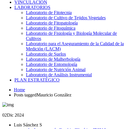
VINCULACIÓN
LABORATORIOS
Laboratorio de Fitotecnia
Laboratorio de Cultivo de Tejidos Vegetales
Laboratorio de Fitopatología
Laboratorio de Fitoquímica
Laboratorio de Fisiología y Biología Molecular de
Cultivos
Laboratorio para el Aseguramiento de la Calidad de la
Medición (LACM)
Laboratorio de Suelos
Laboratorio de Malherbología
Laboratorio de Entomología
Laboratorio de Nutrición Animal
Laboratorio de Análisis Instrumental
PLAN ESTRATÉGICO
Home
Posts taggedMauricio González
02
Dic 2024
Luis Sánchez S