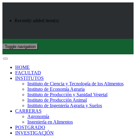
Recently added item(s)
Toggle navigation
HOME
FACULTAD
INSTITUTOS
Instituto de Ciencia y Tecnología de los Alimentos
Instituto de Economía Agraria
Instituto de Producción y Sanidad Vegetal
Instituto de Producción Animal
Instituto de Ingeniería Agraria y Suelos
CARRERAS
Agronomía
Ingeniería en Alimentos
POSTGRADO
INVESTIGACIÓN