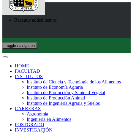
Recently added item(s)
Toggle navigation
HOME
FACULTAD
INSTITUTOS
Instituto de Ciencia y Tecnología de los Alimentos
Instituto de Economía Agraria
Instituto de Producción y Sanidad Vegetal
Instituto de Producción Animal
Instituto de Ingeniería Agraria y Suelos
CARRERAS
Agronomía
Ingeniería en Alimentos
POSTGRADO
INVESTIGACIÓN