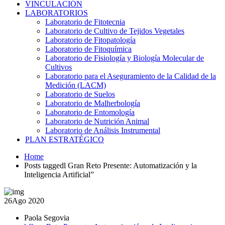
VINCULACIÓN
LABORATORIOS
Laboratorio de Fitotecnia
Laboratorio de Cultivo de Tejidos Vegetales
Laboratorio de Fitopatología
Laboratorio de Fitoquímica
Laboratorio de Fisiología y Biología Molecular de
Cultivos
Laboratorio para el Aseguramiento de la Calidad de la
Medición (LACM)
Laboratorio de Suelos
Laboratorio de Malherbología
Laboratorio de Entomología
Laboratorio de Nutrición Animal
Laboratorio de Análisis Instrumental
PLAN ESTRATÉGICO
Home
Posts taggedl Gran Reto Presente: Automatización y la
Inteligencia Artificial”
26
Ago 2020
Paola Segovia