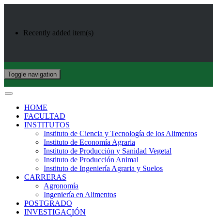
Recently added item(s)
Toggle navigation
HOME
FACULTAD
INSTITUTOS
Instituto de Ciencia y Tecnología de los Alimentos
Instituto de Economía Agraria
Instituto de Producción y Sanidad Vegetal
Instituto de Producción Animal
Instituto de Ingeniería Agraria y Suelos
CARRERAS
Agronomía
Ingeniería en Alimentos
POSTGRADO
INVESTIGACIÓN