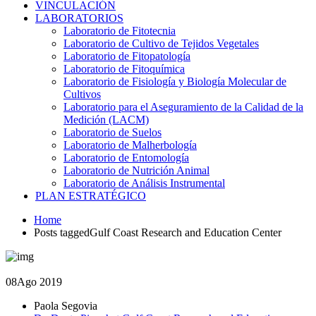
VINCULACIÓN
LABORATORIOS
Laboratorio de Fitotecnia
Laboratorio de Cultivo de Tejidos Vegetales
Laboratorio de Fitopatología
Laboratorio de Fitoquímica
Laboratorio de Fisiología y Biología Molecular de
Cultivos
Laboratorio para el Aseguramiento de la Calidad de la
Medición (LACM)
Laboratorio de Suelos
Laboratorio de Malherbología
Laboratorio de Entomología
Laboratorio de Nutrición Animal
Laboratorio de Análisis Instrumental
PLAN ESTRATÉGICO
Home
Posts taggedGulf Coast Research and Education Center
08
Ago 2019
Paola Segovia