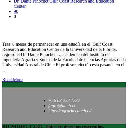
Dr. Dante Pinochet
Gulf Coast Research and Education
Center
90
0
Dr. Dante Pinochet valoró estadía en la Universidad de la
Florida
Tras 8 meses de permanecer en una estadía en el Gulf Coast
Research and Education Center de la Universidad de la Florida,
regresó el Dr. Dante Pinochet T., académico del Instituto de
Ingeniería Agraria y Suelos de la Facultad de Ciencias Agrarias de la
Universidad Austral de Chile El profesor, efectúo esta pasantía en el
…
Read More
+56 63 222 1237
fagro@uach.cl
https://agrarias.uach.cl/
RD PROJECT 2021, Todos los derechos reservados.