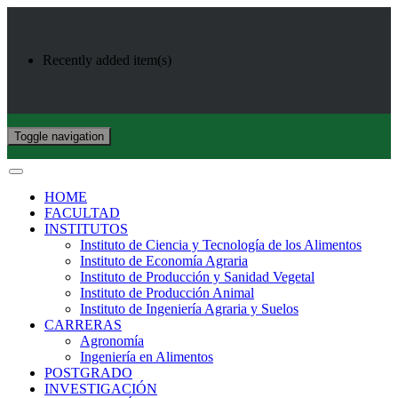
Recently added item(s)
Toggle navigation
HOME
FACULTAD
INSTITUTOS
Instituto de Ciencia y Tecnología de los Alimentos
Instituto de Economía Agraria
Instituto de Producción y Sanidad Vegetal
Instituto de Producción Animal
Instituto de Ingeniería Agraria y Suelos
CARRERAS
Agronomía
Ingeniería en Alimentos
POSTGRADO
INVESTIGACIÓN