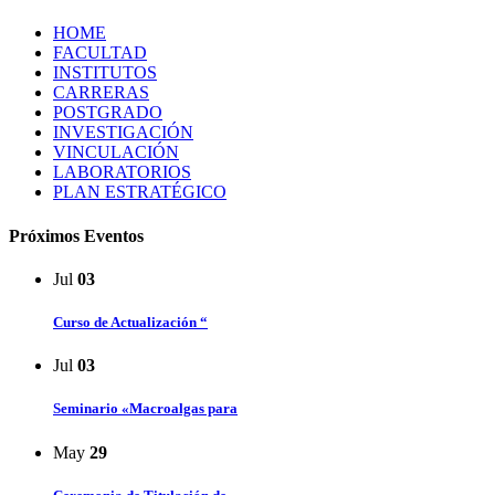
HOME
FACULTAD
INSTITUTOS
CARRERAS
POSTGRADO
INVESTIGACIÓN
VINCULACIÓN
LABORATORIOS
PLAN ESTRATÉGICO
Próximos Eventos
Jul
03
Curso de Actualización “
Jul
03
Seminario «Macroalgas para
May
29