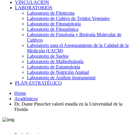
VINCULACIÓN
LABORATORIOS
Laboratorio de Fitotecnia
Laboratorio de Cultivo de Tejidos Vegetales
Laboratorio de Fitopatología
Laboratorio de Fitoquímica
Laboratorio de Fisiología y Biología Molecular de
Cultivos
Laboratorio para el Aseguramiento de la Calidad de la
Medición (LACM)
Laboratorio de Suelos
Laboratorio de Malherbología
Laboratorio de Entomología
Laboratorio de Nutrición Animal
Laboratorio de Análisis Instrumental
PLAN ESTRATÉGICO
Home
Académicos
Dr. Dante Pinochet valoró estadía en la Universidad de la
Florida