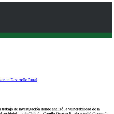
ter en Desarrollo Rural
duó del programa de Magíster en Desarrollo Rural
n trabajo de investigación donde analizó la vulnerabilidad de la
 el archipiélago de Chiloé. Camilo Oyarzo Barría estudió Geografía