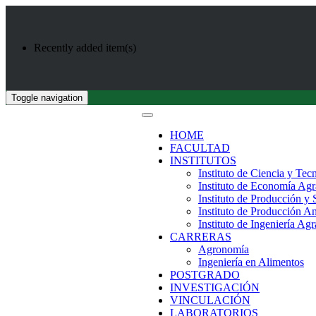
Recently added item(s)
Toggle navigation
HOME
FACULTAD
INSTITUTOS
Instituto de Ciencia y Tec
Instituto de Economía Agr
Instituto de Producción y
Instituto de Producción A
Instituto de Ingeniería Agr
CARRERAS
Agronomía
Ingeniería en Alimentos
POSTGRADO
INVESTIGACIÓN
VINCULACIÓN
LABORATORIOS