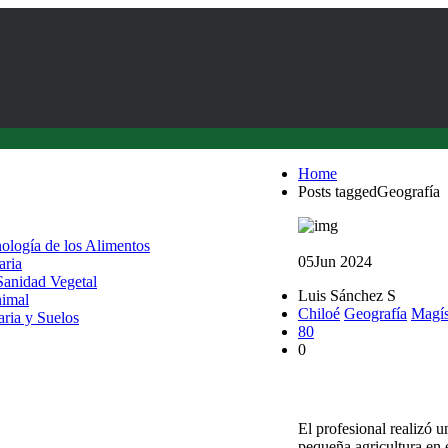
Home
Posts taggedGeografía
nología de los Alimentos
05
Jun 2024
aria
 Sanidad Vegetal
Luis Sánchez S
nimal
Chiloé
Geografía
Magís
aria y Suelos
80
0
Geógrafo UACh se gra
El profesional realizó u
pequeña agricultura en