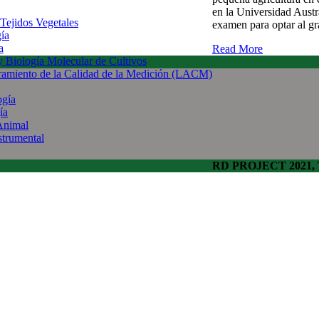
en la Universidad Austr
 Tejidos Vegetales
examen para optar al g
gía
a
Read More
 y Biología Molecular de Cultivos
uramiento de la Calidad de la Medición (LACM)
ogía
ía
Animal
strumental
RD PROJECT 2021, To