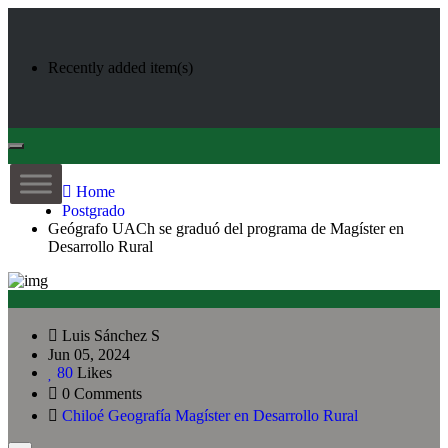
Recently added item(s)
Toggle
navigation
Home
Postgrado
Geógrafo UACh se graduó del programa de Magíster en
Desarrollo Rural
Luis Sánchez S
Jun 05, 2024
80
Likes
0 Comments
Chiloé
Geografía
Magíster en Desarrollo Rural