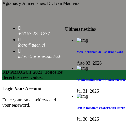
Agrarias y Alimentarias, Dr. Iván Maureira.
Últimas noticias
+56 63 222 1237
fagro@uach.cl
Mesa Frutícola de Los Ríos avanz
https://agrarias.uach.cl/
Ago 03, 2026
RD PROJECT 2021, Todos los
derechos reservados.
En Máfil aprendieron sobre manejo
Login Your Account
Jul 31, 2026
Enter your e-mail address and
your password.
UACh fortalece cooperación intern
Jul 30, 2026