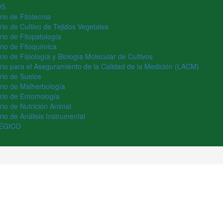
OS
rio de Fitotecnia
rio de Cultivo de Tejidos Vegetales
rio de Fitopatología
rio de Fitoquímica
io de Fisiología y Biología Molecular de Cultivos
rio para el Aseguramiento de la Calidad de la Medición (LACM)
rio de Suelos
rio de Malherbología
rio de Entomología
rio de Nutrición Animal
io de Análisis Instrumental
ÉGICO