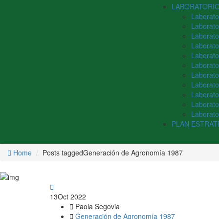
LABORATORI
Laborato
Laborato
Laborato
Laborato
Laborator
Laborato
Laborato
Laborato
Laborato
Laborato
Laborator
PLAN ESTRAT
Home
Posts taggedGeneración de Agronomía 1987
13
Oct 2022
Paola Segovia
Generación de Agronomía 1987