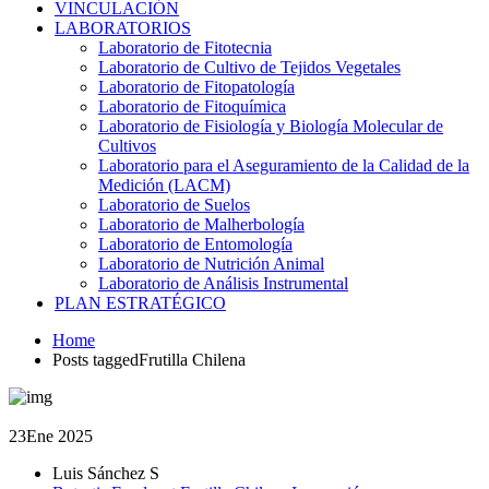
VINCULACIÓN
LABORATORIOS
Laboratorio de Fitotecnia
Laboratorio de Cultivo de Tejidos Vegetales
Laboratorio de Fitopatología
Laboratorio de Fitoquímica
Laboratorio de Fisiología y Biología Molecular de
Cultivos
Laboratorio para el Aseguramiento de la Calidad de la
Medición (LACM)
Laboratorio de Suelos
Laboratorio de Malherbología
Laboratorio de Entomología
Laboratorio de Nutrición Animal
Laboratorio de Análisis Instrumental
PLAN ESTRATÉGICO
Home
Posts taggedFrutilla Chilena
23
Ene 2025
Luis Sánchez S