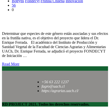
Botrytis
Fondecyt
Frutilla Chilena
Innovación
56
0
Proyecto FONDECYT investigará presencia de Botrytis en la
frutilla nativa
Determinar que especies de este género están asociadas y sus efectos
en la frutilla nativa, es el objetivo del proyecto que lidera el Dr.
Enrique Ferrada. El académico del Instituto de Producción y
Sanidad Vegetal de la Facultad de Ciencias Agrarias y Alimentarias
UACh, Dr. Enrique Ferrada, se adjudicó el proyecto FONDECYT
de Iniciación …
Read More
+56 63 222 1237
fagro@uach.cl
https://agrarias.uach.cl/
RD PROJECT 2021, Todos los derechos reservados.