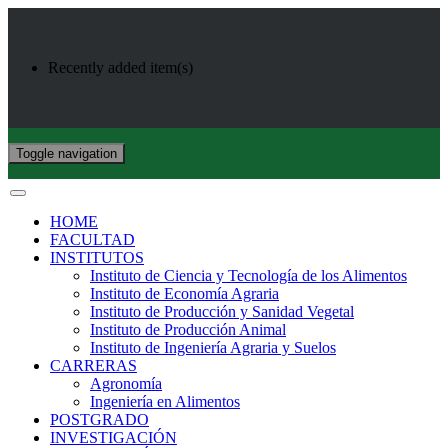
Recently added item(s)
Toggle navigation
HOME
FACULTAD
INSTITUTOS
Instituto de Ciencia y Tecnología de los Alimentos
Instituto de Economía Agraria
Instituto de Producción y Sanidad Vegetal
Instituto de Producción Animal
Instituto de Ingeniería Agraria y Suelos
CARRERAS
Agronomía
Ingeniería en Alimentos
POSTGRADO
INVESTIGACIÓN