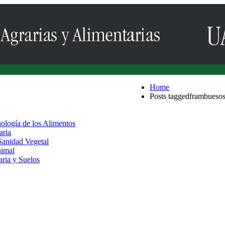
Home
Posts taggedframbueso
nología de los Alimentos
aria
 Sanidad Vegetal
nimal
aria y Suelos