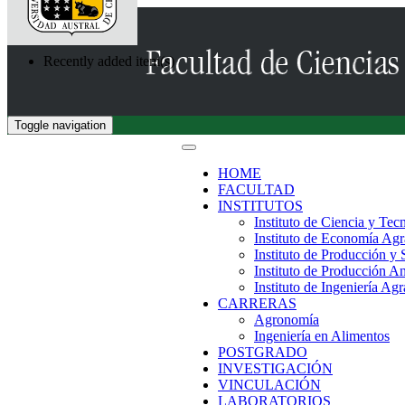
Recently added item(s)
Toggle navigation
HOME
FACULTAD
INSTITUTOS
Instituto de Ciencia y Tec
Instituto de Economía Agr
Instituto de Producción y
Instituto de Producción A
Instituto de Ingeniería Agr
CARRERAS
Agronomía
Ingeniería en Alimentos
POSTGRADO
INVESTIGACIÓN
VINCULACIÓN
LABORATORIOS