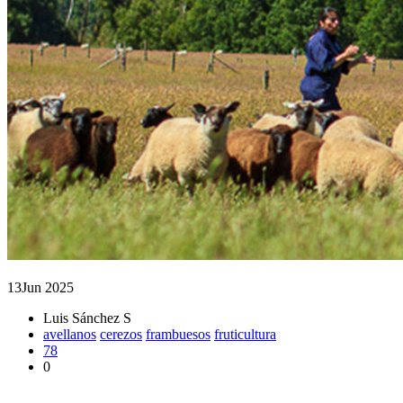
13
Jun 2025
Luis Sánchez S
avellanos
cerezos
frambuesos
fruticultura
78
0
Estudiantes de Agronomía UACh conocieron trabajo de huertos f