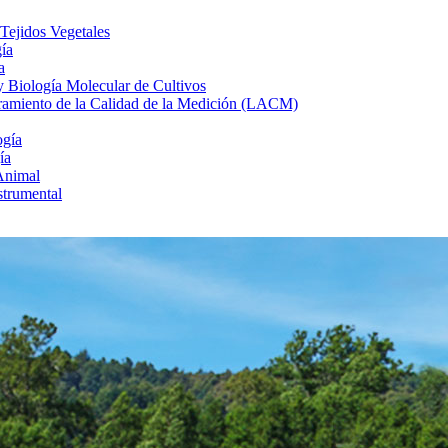
 Tejidos Vegetales
gía
a
 y Biología Molecular de Cultivos
uramiento de la Calidad de la Medición (LACM)
ogía
ía
Animal
strumental