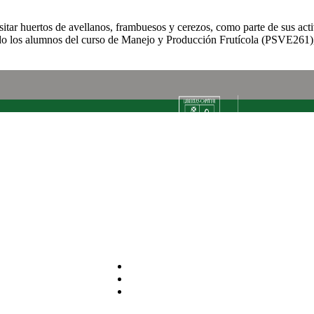
itar huertos de avellanos, frambuesos y cerezos, como parte de sus acti
ollado los alumnos del curso de Manejo y Producción Frutícola (PSVE261
+56 63 222 1237
fagro@uach.cl
https://agrarias.uach.cl/