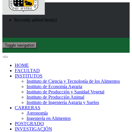
Recently added item(s)
Toggle navigation
HOME
FACULTAD
INSTITUTOS
Instituto de Ciencia y Tecnología de los Alimentos
Instituto de Economía Agraria
Instituto de Producción y Sanidad Vegetal
Instituto de Producción Animal
Instituto de Ingeniería Agraria y Suelos
CARRERAS
Agronomía
Ingeniería en Alimentos
POSTGRADO
INVESTIGACIÓN