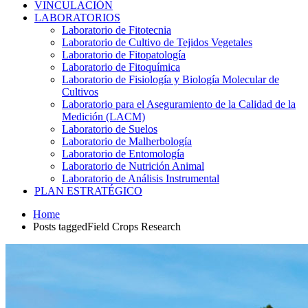
VINCULACIÓN
LABORATORIOS
Laboratorio de Fitotecnia
Laboratorio de Cultivo de Tejidos Vegetales
Laboratorio de Fitopatología
Laboratorio de Fitoquímica
Laboratorio de Fisiología y Biología Molecular de
Cultivos
Laboratorio para el Aseguramiento de la Calidad de la
Medición (LACM)
Laboratorio de Suelos
Laboratorio de Malherbología
Laboratorio de Entomología
Laboratorio de Nutrición Animal
Laboratorio de Análisis Instrumental
PLAN ESTRATÉGICO
Home
Posts taggedField Crops Research