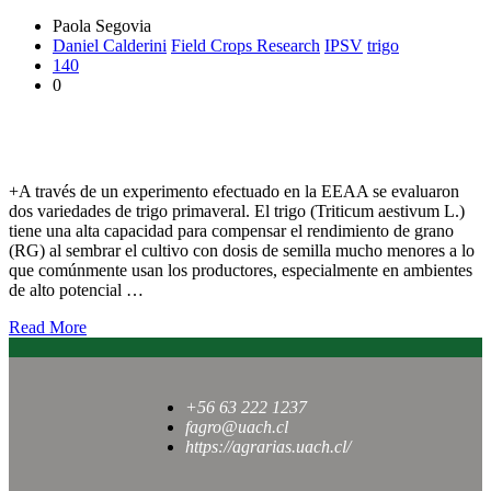
Paola Segovia
Daniel Calderini
Field Crops Research
IPSV
trigo
140
0
Revelan aumento del rendimiento y captura de fósforo de trigo
con bajas dosis de semilla
+A través de un experimento efectuado en la EEAA se evaluaron
dos variedades de trigo primaveral. El trigo (Triticum aestivum L.)
tiene una alta capacidad para compensar el rendimiento de grano
(RG) al sembrar el cultivo con dosis de semilla mucho menores a lo
que comúnmente usan los productores, especialmente en ambientes
de alto potencial …
Read More
+56 63 222 1237
fagro@uach.cl
https://agrarias.uach.cl/