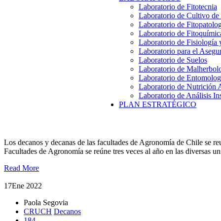
Laboratorio de Fitotecnia
Laboratorio de Cultivo de
Laboratorio de Fitopatolo
Laboratorio de Fitoquímic
Laboratorio de Fisiología
Laboratorio para el Aseg
Laboratorio de Suelos
Laboratorio de Malherbol
Laboratorio de Entomolog
Laboratorio de Nutrición 
Laboratorio de Análisis In
PLAN ESTRATÉGICO
Valdivia
Los decanos y decanas de las facultades de Agronomía de Chile se reun
Facultades de Agronomía se reúne tres veces al año en las diversas u
Read More
17
Ene 2022
Paola Segovia
CRUCH
Decanos
184