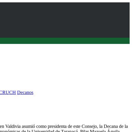
CRUCH
Decanos
a del CRUCH definen plan de trabajo 2026
en Valdivia asumió como presidenta de este Consejo, la Decana de la
gronómicas de la Universidad de Tarapacá, Pilar Mazuela Águila,