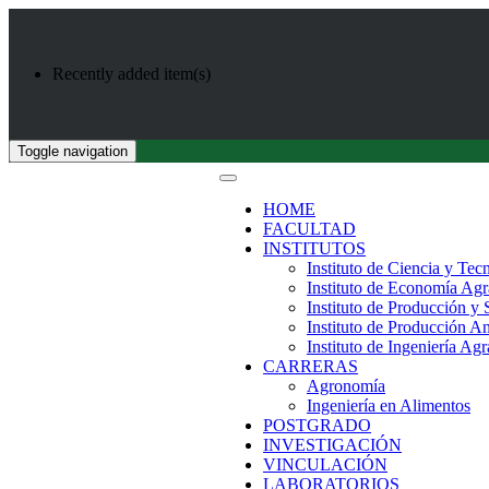
Recently added item(s)
Toggle navigation
HOME
FACULTAD
INSTITUTOS
Instituto de Ciencia y Tec
Instituto de Economía Agr
Instituto de Producción y
Instituto de Producción A
Instituto de Ingeniería Agr
CARRERAS
Agronomía
Ingeniería en Alimentos
POSTGRADO
INVESTIGACIÓN
VINCULACIÓN
LABORATORIOS