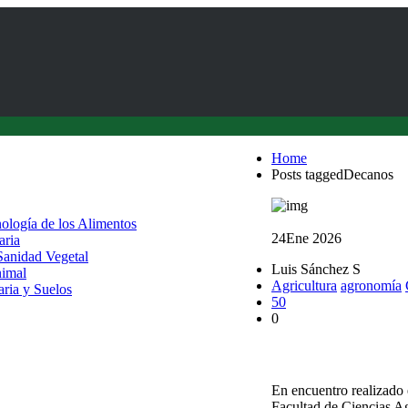
Home
Posts taggedDecanos
nología de los Alimentos
24
Ene 2026
aria
 Sanidad Vegetal
Luis Sánchez S
nimal
Agricultura
agronomía
aria y Suelos
50
0
Decanos de Agronomí
En encuentro realizado 
Facultad de Ciencias A