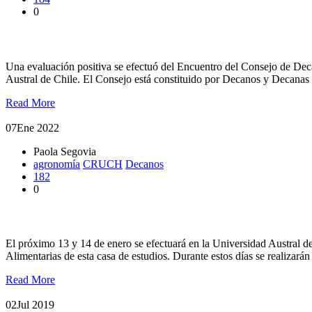
0
Positivo encuentro de Decanos (as) de Agronomía del CRUCh en
Una evaluación positiva se efectuó del Encuentro del Consejo de Dec
Austral de Chile. El Consejo está constituido por Decanos y Decanas
Read More
07
Ene 2022
Paola Segovia
agronomía
CRUCH
Decanos
182
0
Decanos de Agronomía del CRUCh sesionarán en Valdivia
El próximo 13 y 14 de enero se efectuará en la Universidad Austral 
Alimentarias de esta casa de estudios. Durante estos días se realizar
Read More
02
Jul 2019