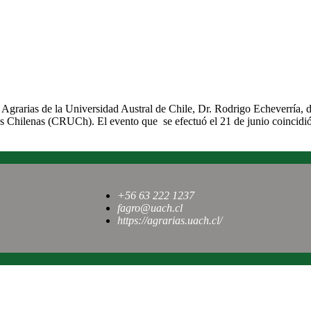
til
 Agrarias de la Universidad Austral de Chile, Dr. Rodrigo Echeverría,
es Chilenas (CRUCh). El evento que se efectuó el 21 de junio coincid
+56 63 222 1237
fagro@uach.cl
https://agrarias.uach.cl/