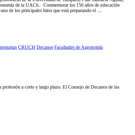
ronomía de la UACh. Conmemorar los 150 años de educación
uno de los principales hitos que está preparando el …
mentarias
CRUCH
Decanos
Facultades de Agronomía
) de las Facultades de Agronomía del Cruch sesionaron en
a profesión a corto y largo plazo. El Consejo de Decanos de las