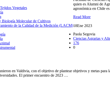
quien es Alumni de Ag
 Tejidos Vegetales
agronómica en Chile es 
gía
a
Read More
 y Biología Molecular de Cultivos
uramiento de la Calidad de la Medición (LACM)
18
Ene 2023
Paola Segovia
ogía
Ciencias Agrarias y Ali
ía
176
Animal
0
strumental
Consejo de Decanos(as
ieron en Valdivia, con el objetivo de plantear objetivos y metas para l
niversidades. El primer encuentro de 2023 …