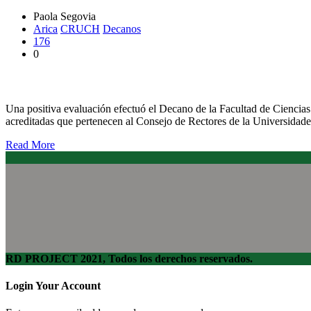
Paola Segovia
Arica
CRUCH
Decanos
176
0
Decanos de Agronomía del CRUCH potencian movilidad estudian
Una positiva evaluación efectuó el Decano de la Facultad de Ciencias
acreditadas que pertenecen al Consejo de Rectores de la Universidad
Read More
RD PROJECT 2021, Todos los derechos reservados.
Login Your Account