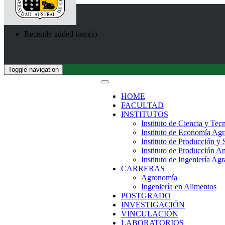
Recently added item(s)
Toggle navigation
HOME
FACULTAD
INSTITUTOS
Instituto de Ciencia y Tec
Instituto de Economía Agr
Instituto de Producción y
Instituto de Producción A
Instituto de Ingeniería Agr
CARRERAS
Agronomía
Ingeniería en Alimentos
POSTGRADO
INVESTIGACIÓN
VINCULACIÓN
LABORATORIOS