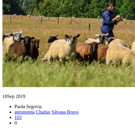
10
Sep 2019
Paola Segovia
agronomía
Charlas
Silvana Bravo
103
0
Estudiantes de Agronomía de la UACh participan en charlas sobr