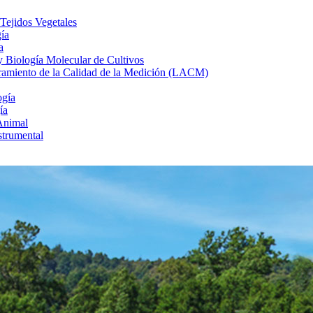
 Tejidos Vegetales
gía
a
 y Biología Molecular de Cultivos
uramiento de la Calidad de la Medición (LACM)
ogía
ía
Animal
strumental