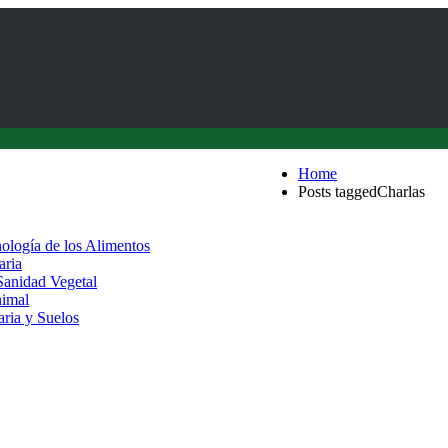
Home
Posts taggedCharlas
nología de los Alimentos
aria
 Sanidad Vegetal
nimal
aria y Suelos