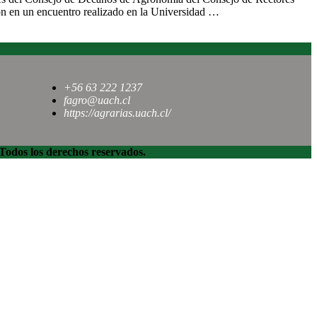
on en un encuentro realizado en la Universidad …
+56 63 222 1237
fagro@uach.cl
https://agrarias.uach.cl/
dos los derechos reservados.