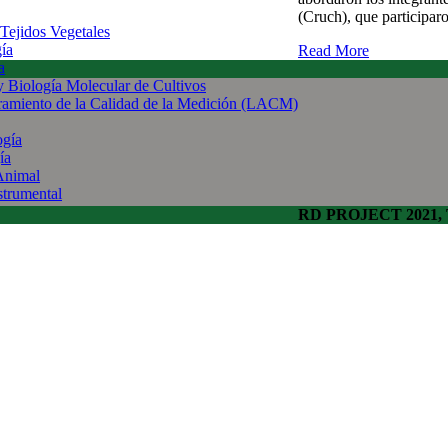
(Cruch), que participar
 Tejidos Vegetales
gía
Read More
a
 y Biología Molecular de Cultivos
uramiento de la Calidad de la Medición (LACM)
ogía
ía
Animal
strumental
RD PROJECT 2021, To