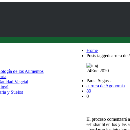
Home
Posts taggedcarrera de
24
Ene 2020
nología de los Alimentos
aria
Paola Segovia
 Sanidad Vegetal
carrera de Agonomía
nimal
89
aria y Suelos
0
Futuros agrónomos po
El proceso comenzará a 
estudiantil en los y la
abordaron los integran