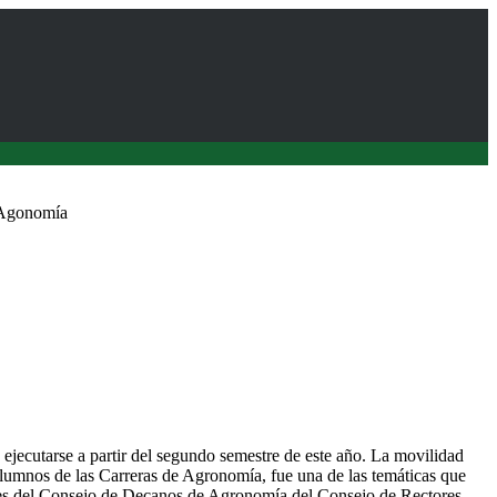
 Agonomía
drán optar por movilidad estudiantil en Facultades del CRUCh
ejecutarse a partir del segundo semestre de este año. La movilidad
s alumnos de las Carreras de Agronomía, fue una de las temáticas que
tes del Consejo de Decanos de Agronomía del Consejo de Rectores