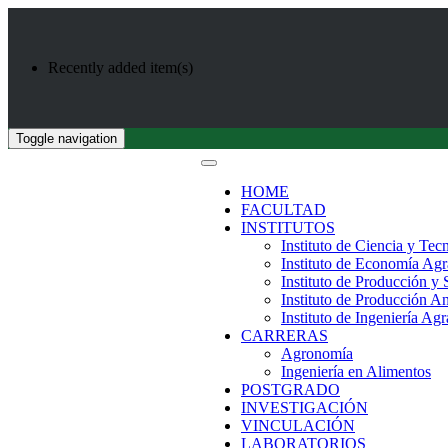
Recently added item(s)
Toggle navigation
HOME
FACULTAD
INSTITUTOS
Instituto de Ciencia y Tec
Instituto de Economía Agr
Instituto de Producción y
Instituto de Producción A
Instituto de Ingeniería Agr
CARRERAS
Agronomía
Ingeniería en Alimentos
POSTGRADO
INVESTIGACIÓN
VINCULACIÓN
LABORATORIOS