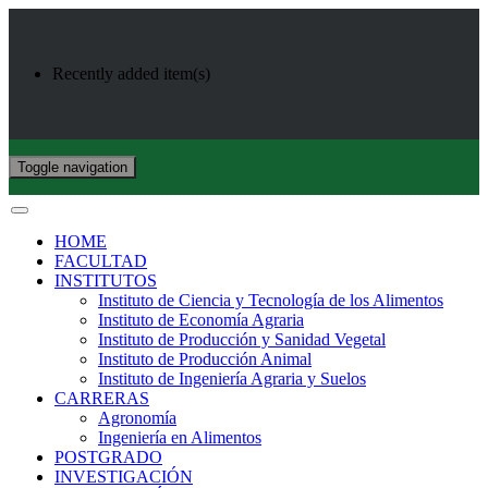
Recently added item(s)
Toggle navigation
HOME
FACULTAD
INSTITUTOS
Instituto de Ciencia y Tecnología de los Alimentos
Instituto de Economía Agraria
Instituto de Producción y Sanidad Vegetal
Instituto de Producción Animal
Instituto de Ingeniería Agraria y Suelos
CARRERAS
Agronomía
Ingeniería en Alimentos
POSTGRADO
INVESTIGACIÓN