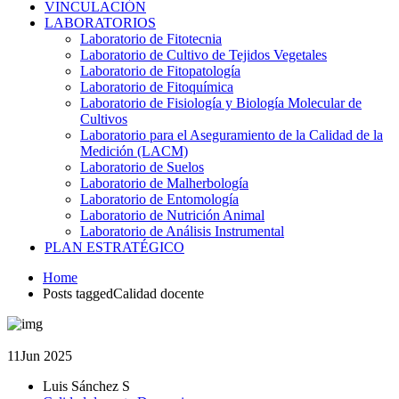
VINCULACIÓN
LABORATORIOS
Laboratorio de Fitotecnia
Laboratorio de Cultivo de Tejidos Vegetales
Laboratorio de Fitopatología
Laboratorio de Fitoquímica
Laboratorio de Fisiología y Biología Molecular de
Cultivos
Laboratorio para el Aseguramiento de la Calidad de la
Medición (LACM)
Laboratorio de Suelos
Laboratorio de Malherbología
Laboratorio de Entomología
Laboratorio de Nutrición Animal
Laboratorio de Análisis Instrumental
PLAN ESTRATÉGICO
Home
Posts taggedCalidad docente
11
Jun 2025
Luis Sánchez S