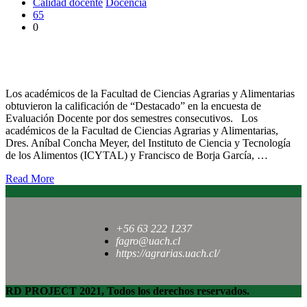
Calidad docente
Docencia
65
0
Profesores Aníbal Concha y Francisco García recibieron
reconocimiento a la calidad docente
Los académicos de la Facultad de Ciencias Agrarias y Alimentarias
obtuvieron la calificación de “Destacado” en la encuesta de
Evaluación Docente por dos semestres consecutivos. Los
académicos de la Facultad de Ciencias Agrarias y Alimentarias,
Dres. Aníbal Concha Meyer, del Instituto de Ciencia y Tecnología
de los Alimentos (ICYTAL) y Francisco de Borja García, …
Read More
+56 63 222 1237
fagro@uach.cl
https://agrarias.uach.cl/
RD PROJECT 2021, Todos los derechos reservados.