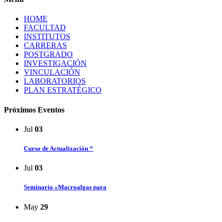
HOME
FACULTAD
INSTITUTOS
CARRERAS
POSTGRADO
INVESTIGACIÓN
VINCULACIÓN
LABORATORIOS
PLAN ESTRATÉGICO
Próximos Eventos
Jul
03
Curso de Actualización “
Jul
03
Seminario «Macroalgas para
May
29