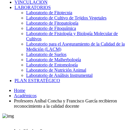
VINCULACIÓN
LABORATORIOS
Laboratorio de Fitotecnia
Laboratorio de Cultivo de Tejidos Vegetales
Laboratorio de Fitopatología
Laboratorio de Fitoquímica
Laboratorio de Fisiología y Biología Molecular de
Cultivos
Laboratorio para el Aseguramiento de la Calidad de la
Medición (LACM)
Laboratorio de Suelos
Laboratorio de Malherbología
Laboratorio de Entomología
Laboratorio de Nutrición Animal
Laboratorio de Análisis Instrumental
PLAN ESTRATÉGICO
Home
Académicos
Profesores Aníbal Concha y Francisco García recibieron
reconocimiento a la calidad docente