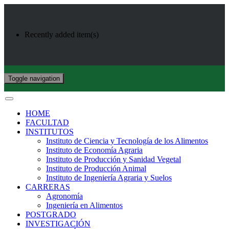
Recently added item(s)
Toggle navigation
HOME
FACULTAD
INSTITUTOS
Instituto de Ciencia y Tecnología de los Alimentos
Instituto de Economía Agraria
Instituto de Producción y Sanidad Vegetal
Instituto de Producción Animal
Instituto de Ingeniería Agraria y Suelos
CARRERAS
Agronomía
Ingeniería en Alimentos
POSTGRADO
INVESTIGACIÓN