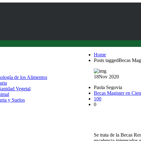
Home
Posts taggedBecas Mag
18
Nov 2020
nología de los Alimentos
aria
Paola Segovia
 Sanidad Vegetal
Becas Magister en Cie
nimal
100
aria y Suelos
0
Magister en Ciencias
Becas
Se trata de la Becas Re
excelencia interesados 