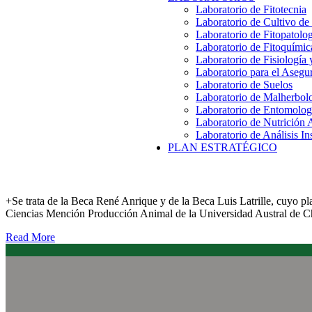
Laboratorio de Fitotecnia
Laboratorio de Cultivo de
Laboratorio de Fitopatolo
Laboratorio de Fitoquímic
Laboratorio de Fisiología
Laboratorio para el Aseg
Laboratorio de Suelos
Laboratorio de Malherbol
Laboratorio de Entomolog
Laboratorio de Nutrición 
Laboratorio de Análisis In
PLAN ESTRATÉGICO
futuros estudiantes
+Se trata de la Beca René Anrique y de la Beca Luis Latrille, cuyo pl
Ciencias Mención Producción Animal de la Universidad Austral de Chi
Read More