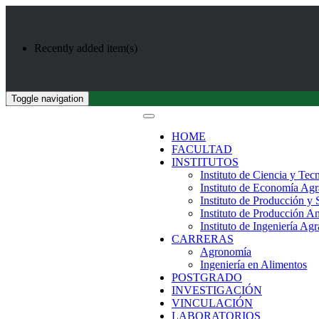
Recently added item(s)
Toggle navigation
HOME
FACULTAD
INSTITUTOS
Instituto de Ciencia y Tec
Instituto de Economía Agr
Instituto de Producción y
Instituto de Producción A
Instituto de Ingeniería Agr
CARRERAS
Agronomía
Ingeniería en Alimentos
POSTGRADO
INVESTIGACIÓN
VINCULACIÓN
LABORATORIOS