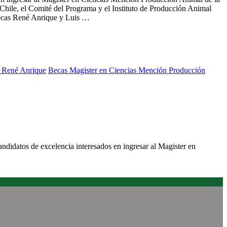
Chile, el Comité del Programa y el Instituto de Producción Animal
 becas René Anrique y Luis …
 René Anrique
Becas Magister en Ciencias Mención Producción
 Mención Producción Animal de la UACh crea dos becas para
andidatos de excelencia interesados en ingresar al Magister en