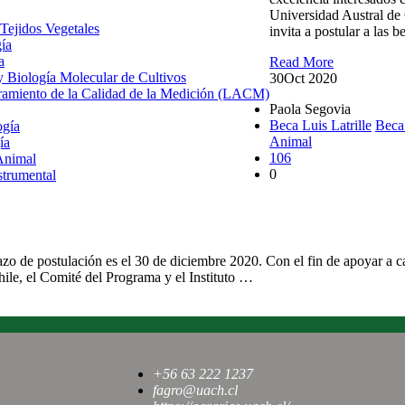
Universidad Austral de 
 Tejidos Vegetales
invita a postular a las
gía
a
Read More
 y Biología Molecular de Cultivos
30
Oct 2020
uramiento de la Calidad de la Medición (LACM)
Paola Segovia
Beca Luis Latrille
Beca
ogía
Animal
ía
106
Animal
0
strumental
Magister en Ciencias
azo de postulación es el 30 de diciembre 2020. Con el fin de apoyar a c
le, el Comité del Programa y el Instituto …
+56 63 222 1237
fagro@uach.cl