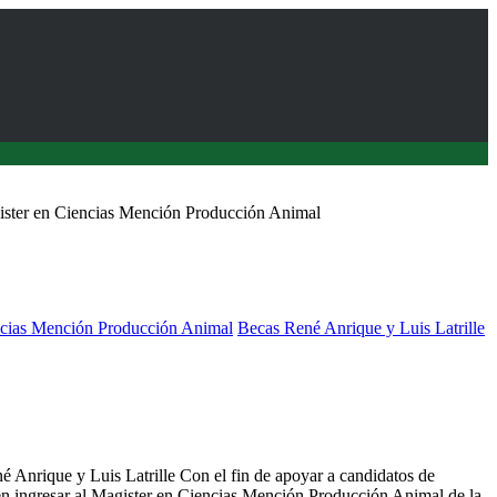
ister en Ciencias Mención Producción Animal
ncias Mención Producción Animal
Becas René Anrique y Luis Latrille
 Mención Producción Animal de la UACh Invita a Postular a
né Anrique y Luis Latrille Con el fin de apoyar a candidatos de
en ingresar al Magister en Ciencias Mención Producción Animal de la