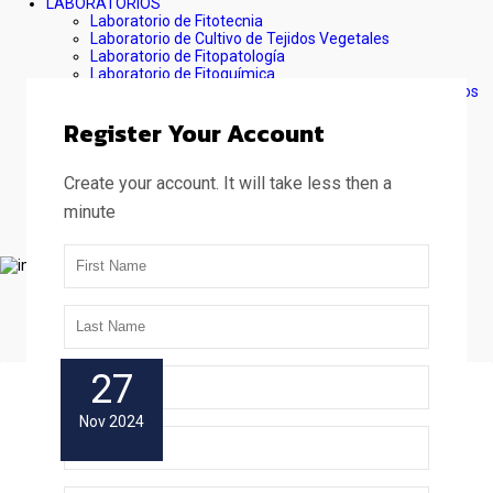
LABORATORIOS
Laboratorio de Fitotecnia
Laboratorio de Cultivo de Tejidos Vegetales
Laboratorio de Fitopatología
Laboratorio de Fitoquímica
Laboratorio de Fisiología y Biología Molecular de Cultivos
Laboratorio para el Aseguramiento de la Calidad de la
Register Your Account
Medición (LACM)
Laboratorio de Suelos
Laboratorio de Malherbología
Laboratorio de Entomología
Create your account. It will take less then a
Laboratorio de Nutrición Animal
minute
Laboratorio de Análisis Instrumental
PLAN ESTRATÉGICO
Login Your Account
Enter your e-mail address and your password.
27
Nov 2024
Forgot Password?
Remember Me