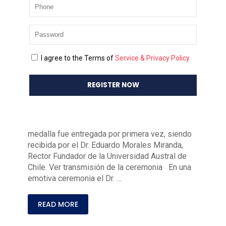
Luis Sánchez S
agronomía
AUR
IPA
Medalla Hilario
Hernández
80
0
Dr. Oscar Balocchi recibió recono
I agree to the Terms of
Service & Privacy Policy
cimiento de la Agrupación de Uni
versidades Regionales
La “Distinción Medalla Rector Hilario Hernández
2024” fue entregada en la sesión plenaria de
AUR efectuada en Concepción. En 2012 esta
medalla fue entregada por primera vez, siendo
recibida por el Dr. Eduardo Morales Miranda,
Rector Fundador de la Universidad Austral de
Chile. Ver transmisión de la ceremonia En una
emotiva ceremonia el Dr. …
READ MORE