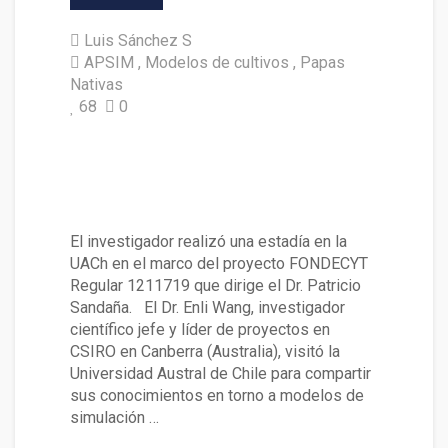
Luis Sánchez S
APSIM
Modelos de cultivos
Papas
Nativas
68
0
Dr. Enli Wang expuso sobre mo
delo de simulación de cultivo
s
El investigador realizó una estadía en la
UACh en el marco del proyecto FONDECYT
Regular 1211719 que dirige el Dr. Patricio
Sandaña. El Dr. Enli Wang, investigador
científico jefe y líder de proyectos en
CSIRO en Canberra (Australia), visitó la
Universidad Austral de Chile para compartir
sus conocimientos en torno a modelos de
simulación …