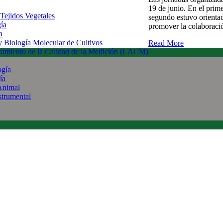
19 de junio. En el prime
 Tejidos Vegetales
segundo estuvo orientad
gía
promover la colaboraci
a
 y Biología Molecular de Cultivos
Read More
uramiento de la Calidad de la Medición (LACM)
ogía
ía
Animal
strumental