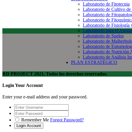
Laboratorio de Fitotecnia
Laboratorio de Cultivo de
Laboratorio de Fitopatolo
Laboratorio de Fitoquímic
Laboratorio de Fisiología
Laboratorio para el Aseg
Laboratorio de Suelos
Laboratorio de Malherbol
Laboratorio de Entomolog
Laboratorio de Nutrición 
Laboratorio de Análisis In
PLAN ESTRATÉGICO
RD PROJECT 2021, Todos los derechos reservados.
Login Your Account
Enter your e-mail address and your password.
Remember Me
Forgot Password?