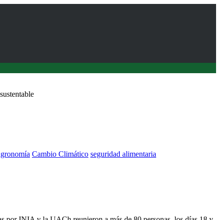
 sustentable
agronomía
Cambio Climático
seguridad alimentaria
presa abordaron el uso de recursos genéticos para innovar en el
o
as por INIA y la UACh reunieron a más de 80 personas, los días 18 y