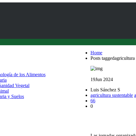
Home
Posts taggedagricultura
nología de los Alimentos
19
Jun 2024
aria
 Sanidad Vegetal
Luis Sánchez S
nimal
agricultura sustentable
aria y Suelos
66
0
Encuentros ciencia-em
sector agroalimentari
Las jornadas organizad