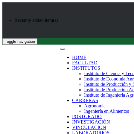
Recently added item(s)
Toggle navigation
HOME
FACULTAD
INSTITUTOS
Instituto de Ciencia y Tec
Instituto de Economía Agr
Instituto de Producción y
Instituto de Producción A
Instituto de Ingeniería Agr
CARRERAS
Agronomía
Ingeniería en Alimentos
POSTGRADO
INVESTIGACIÓN
VINCULACIÓN
LABORATORIOS