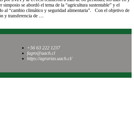
r simposio se abordó el tema de la “agricultura sustentable” y el
o al “cambio climático y seguridad alimentaria”. Con el objetivo de
ón y transferencia de …
+56 63 222 1237
fagro@uach.cl
https://agrarias.uach.cl/