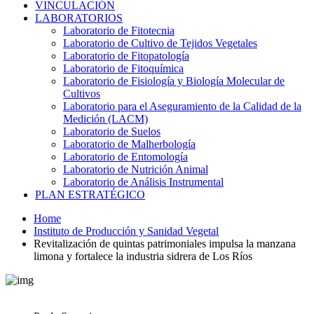
VINCULACIÓN
LABORATORIOS
Laboratorio de Fitotecnia
Laboratorio de Cultivo de Tejidos Vegetales
Laboratorio de Fitopatología
Laboratorio de Fitoquímica
Laboratorio de Fisiología y Biología Molecular de
Cultivos
Laboratorio para el Aseguramiento de la Calidad de la
Medición (LACM)
Laboratorio de Suelos
Laboratorio de Malherbología
Laboratorio de Entomología
Laboratorio de Nutrición Animal
Laboratorio de Análisis Instrumental
PLAN ESTRATÉGICO
Home
Instituto de Producción y Sanidad Vegetal
Revitalización de quintas patrimoniales impulsa la manzana
limona y fortalece la industria sidrera de Los Ríos