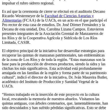
impulsar el rubro sidrero regional.
Es así que la ceremonia de cierre se efectuó en el auditorio Decano
Ricardo Westermeyer de la
Facultad de Ciencias Agrarias y
Alimentarias
(FCAA) de la UACh, en un acto en el que participó el
Pro rector de esta casa de estudios, Dr. José Dörner Fernández y la
Decana de esta unidad, Dra. Carolina Lizana Campos. Estuvieron
presentes integrantes de la Asociación Gremial de Manzaneros de
los Ríos y de la Cooperativa Agrícola y Sidrícola de Los Ríos
Limitada, CASIR.
El objetivo principal de la iniciativa fue desarrollar estrategias para
recuperar las quintas de manzanas patrimoniales, tan emblemáticas
de la zona de Los Ríos y de toda la región. “Estas manzanas son la
base para la producción de diversos productos, siendo la sidra y las
chichas los más significativos. Esta actividad está profundamente
arraigada en las familias de la región y forma parte de su patrimonio
cultural”, indicó el director de la iniciativa, Dr. Iván Maureira Butler,
académico del Instituto de Producción y Sanidad Vegetal de la
UACh.
“Hemos trabajado en la inserción de este proyecto en la cultura
local, rescatando la memoria de nuestros abuelos. Visitamos las
quintas antiguas, con árboles centenarios, que, lamentablemente, han
sido descuidados y han sufrido pérdidas significativas. Esto se debe