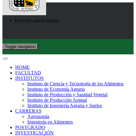
Recently added item(s)
Toggle navigation
HOME
FACULTAD
INSTITUTOS
Instituto de Ciencia y Tecnología de los Alimentos
Instituto de Economía Agraria
Instituto de Producción y Sanidad Vegetal
Instituto de Producción Animal
Instituto de Ingeniería Agraria y Suelos
CARRERAS
Agronomía
Ingeniería en Alimentos
POSTGRADO
INVESTIGACIÓN