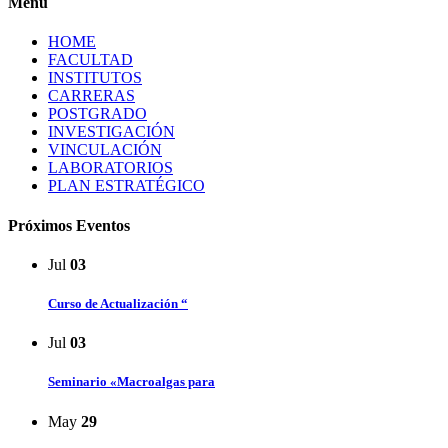
Menú
HOME
FACULTAD
INSTITUTOS
CARRERAS
POSTGRADO
INVESTIGACIÓN
VINCULACIÓN
LABORATORIOS
PLAN ESTRATÉGICO
Próximos Eventos
Jul
03
Curso de Actualización “
Jul
03
Seminario «Macroalgas para
May
29