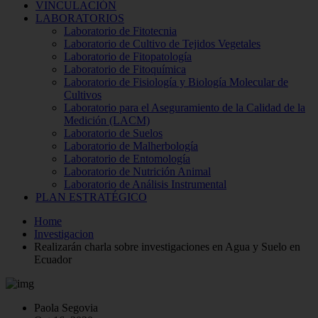
VINCULACIÓN
LABORATORIOS
Laboratorio de Fitotecnia
Laboratorio de Cultivo de Tejidos Vegetales
Laboratorio de Fitopatología
Laboratorio de Fitoquímica
Laboratorio de Fisiología y Biología Molecular de
Cultivos
Laboratorio para el Aseguramiento de la Calidad de la
Medición (LACM)
Laboratorio de Suelos
Laboratorio de Malherbología
Laboratorio de Entomología
Laboratorio de Nutrición Animal
Laboratorio de Análisis Instrumental
PLAN ESTRATÉGICO
Home
Investigacion
Realizarán charla sobre investigaciones en Agua y Suelo en
Ecuador
Paola Segovia