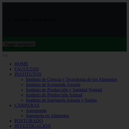
Recently added item(s)
Toggle navigation
HOME
FACULTAD
INSTITUTOS
Instituto de Ciencia y Tecnología de los Alimentos
Instituto de Economía Agraria
Instituto de Producción y Sanidad Vegetal
Instituto de Producción Animal
Instituto de Ingeniería Agraria y Suelos
CARRERAS
Agronomía
Ingeniería en Alimentos
POSTGRADO
INVESTIGACIÓN