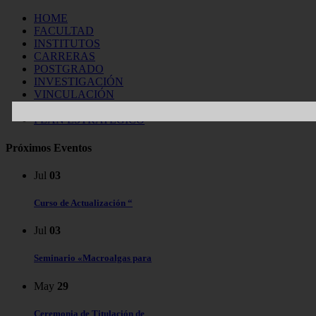
HOME
FACULTAD
INSTITUTOS
CARRERAS
POSTGRADO
INVESTIGACIÓN
VINCULACIÓN
LABORATORIOS
PLAN ESTRATÉGICO
Próximos Eventos
Jul
03
Curso de Actualización “
Jul
03
Seminario «Macroalgas para
May
29
Ceremonia de Titulación de