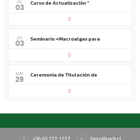
Curso de Actualización “
JUL
03
Seminario «Macroalgas para
JUL
03
Ceremonia de Titulación de
MAY
29
+56 63 222 1237
fagro@uach.cl