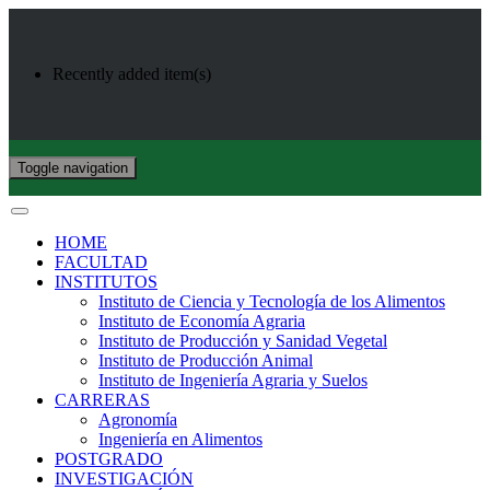
Recently added item(s)
Toggle navigation
HOME
FACULTAD
INSTITUTOS
Instituto de Ciencia y Tecnología de los Alimentos
Instituto de Economía Agraria
Instituto de Producción y Sanidad Vegetal
Instituto de Producción Animal
Instituto de Ingeniería Agraria y Suelos
CARRERAS
Agronomía
Ingeniería en Alimentos
POSTGRADO
INVESTIGACIÓN