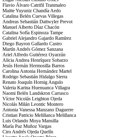
Flavio Álvaro Catrifil Tranmaleo
Maitte Yuyuniz Chandía Aedo
Catalina Belén Cuevas Villegas
Andreas Sebastián Dattwyler Prevot
Manuel Alberto Díaz Chacón
Catalina Sofía Espinoza Tampe
Gabriel Alejandro Gajardo Ramírez
Diego Bayron Gallardo Castro
Martín Andrés Gómez Sanzana
Ariel Alfredo Gutiérrez Oyarzún
Alicia Andrea Henríquez Sobarzo
Jesús Hernán Hermosilla Barros
Carolina Antonia Hernández Martel
Rodrigo Sebastián Hidalgo Sierra
Renato Joaquín Hornig Angulo
Valeria Karina Huenuanca Villagra
Naomi Belén Landskron Carrasco
Víctor Nicolás Leighton Ojeda
Nicolás Milán Leontic Montero
Antonia Vanessa Manzano Daguerre
Cristian Patricio Melillanca Melillanca
Luis Orlando Moya Mansilla
María Paz Muñoz Vargas
Ciro Andrés Ojeda Quelín