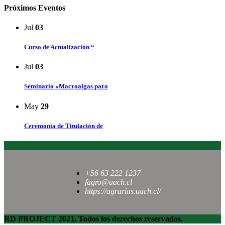
Próximos Eventos
Jul
03
Curso de Actualización “
Jul
03
Seminario «Macroalgas para
May
29
Ceremonia de Titulación de
+56 63 222 1237
fagro@uach.cl
https://agrarias.uach.cl/
RD PROJECT 2021, Todos los derechos reservados.