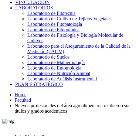
VINCULACIÓN
LABORATORIOS
Laboratorio de Fitotecnia
Laboratorio de Cultivo de Tejidos Vegetales
Laboratorio de Fitopatología
Laboratorio de Fitoquímica
Laboratorio de Fisiología y Biología Molecular de
Cultivos
Laboratorio para el Aseguramiento de la Calidad de la
Medición (LACM)
Laboratorio de Suelos
Laboratorio de Malherbología
Laboratorio de Entomología
Laboratorio de Nutrición Animal
Laboratorio de Análisis Instrumental
PLAN ESTRATÉGICO
Home
Facultad
Nuevos profesionales del área agroalimentaria recibieron sus
títulos y grados académicos