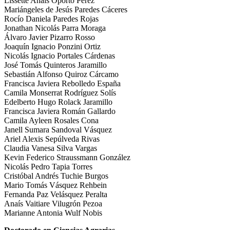
Lissette Anaís Oporto Pérez
Mariángeles de Jesús Paredes Cáceres
Rocío Daniela Paredes Rojas
Jonathan Nicolás Parra Moraga
Álvaro Javier Pizarro Rosso
Joaquín Ignacio Ponzini Ortiz
Nicolás Ignacio Portales Cárdenas
José Tomás Quinteros Jaramillo
Sebastián Alfonso Quiroz Cárcamo
Francisca Javiera Rebolledo España
Camila Monserrat Rodríguez Solís
Edelberto Hugo Rolack Jaramillo
Francisca Javiera Román Gallardo
Camila Ayleen Rosales Cona
Janell Sumara Sandoval Vásquez
Ariel Alexis Sepúlveda Rivas
Claudia Vanesa Silva Vargas
Kevin Federico Straussmann González
Nicolás Pedro Tapia Torres
Cristóbal Andrés Tuchie Burgos
Mario Tomás Vásquez Rehbein
Fernanda Paz Velásquez Peralta
Anaís Vaitiare Vilugrón Pezoa
Marianne Antonia Wulf Nobis