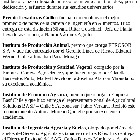
institución, hizo entrega de un reconocimiento a un titulado/a, por su
dedicación y esfuerzo durante sus estudios universitarios.
Premio Levaduras Collico
fue para quien obtuvo el mejor
promedio de notas de la carrera de Ingeniería en Alimentos. Hizo
entrega de esta distinción Silvana Ritter Gotschlich, Jefa de Planta
Levaduras Collico, a Naomi Vásquez Agurto.
Instituto de Producción Animal,
premio que otorga FEROSOR
S.A. y que fue entregado por el Gerente Línea de Riego, Edgardt
Werner Galle a Jonathan Parra Moraga.
Instituto de Producción y Sanidad Vegetal
, otorgado por la
Empresa Corteva Agriscience y que fue entregado por Claudia
Barrientos Pinto, Market Developer a Josefina Alarcón Miranda por
su excelencia académica.
Instituto de Economía Agraria
, premio que otorga la Empresa
Basf Chile y que hizo entrega el representante zonal de Agricultural
Solutions BASF – Chile S.A. zona sur, Pablo Vergara. Recibió este
reconocimiento Antonia Moreno Querelle por su excelencia
académica.
Instituto de Ingeniería Agraria y Suelos
, otorgado por el área de
suelos del Servicio Agrícola y Ganadero de Los Ríos. Hizo entrega
el Director Regional del SAG, Carlos Burgos Martínez, a Anaís