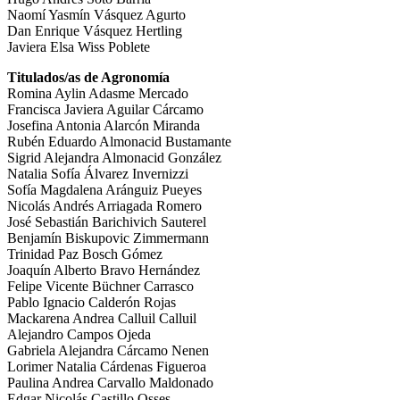
Naomí Yasmín Vásquez Agurto
Dan Enrique Vásquez Hertling
Javiera Elsa Wiss Poblete
Titulados/as de Agronomía
Romina Aylin Adasme Mercado
Francisca Javiera Aguilar Cárcamo
Josefina Antonia Alarcón Miranda
Rubén Eduardo Almonacid Bustamante
Sigrid Alejandra Almonacid González
Natalia Sofía Álvarez Invernizzi
Sofía Magdalena Aránguiz Pueyes
Nicolás Andrés Arriagada Romero
José Sebastián Barichivich Sauterel
Benjamín Biskupovic Zimmermann
Trinidad Paz Bosch Gómez
Joaquín Alberto Bravo Hernández
Felipe Vicente Büchner Carrasco
Pablo Ignacio Calderón Rojas
Mackarena Andrea Calluil Calluil
Alejandro Campos Ojeda
Gabriela Alejandra Cárcamo Nenen
Lorimer Natalia Cárdenas Figueroa
Paulina Andrea Carvallo Maldonado
Edgar Nicolás Castillo Osses