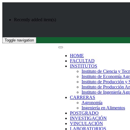
Recently added item(s)
Toggle navigation
HOME
FACULTAD
INSTITUTOS
Instituto de Ciencia y Tec
Instituto de Economía Agr
Instituto de Producción y
Instituto de Producción A
Instituto de Ingeniería Agr
CARRERAS
Agronomía
Ingeniería en Alimentos
POSTGRADO
INVESTIGACIÓN
VINCULACIÓN
LABORATORIOS