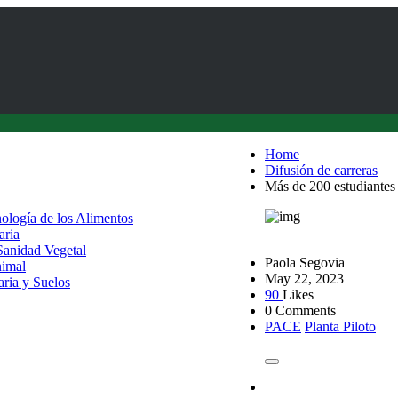
Home
Difusión de carreras
Más de 200 estudiantes
nología de los Alimentos
aria
 Sanidad Vegetal
Paola Segovia
nimal
May 22, 2023
aria y Suelos
90
Likes
0 Comments
PACE
Planta Piloto