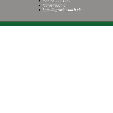
+56 63 222 1237
fagro@uach.cl
https://agrarias.uach.cl/