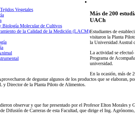
 Tejidos Vegetales
Más de 200 estudia
gía
UACh
a
 y Biología Molecular de Cultivos
uramiento de la Calidad de la Medición (LACM)
Estudiantes de estable
visitaron la Planta Pilo
ogía
la Universidad Austral 
ía
La actividad se efectuó
Animal
Programa de Acompañam
strumental
universidad.
En la ocasión, más de 2
Aprovecharon de degustar algunos de los productos que se elaboran, por
y Director de la Planta Piloto de Alimentos.
udieron observar y que fue presentado por el Profesor Elton Morales y Ga
de Difusión de Carreras de esta Facultad, que dirige el Ing. Agrónom