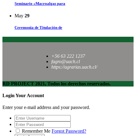
Seminario «Macroalgas para
May
29
Ceremonia de Titulación de
+56 63 222 1237
fagro@uach.cl
https://agrarias.uach.cl/
RD PROJECT 2021, Todos los derechos reservados.
Login Your Account
Enter your e-mail address and your password.
Remember Me
Forgot Password?