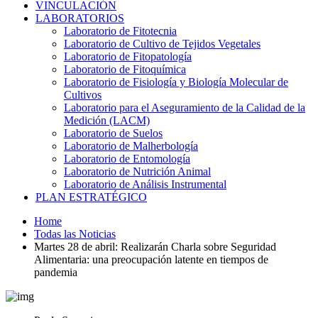
VINCULACIÓN
LABORATORIOS
Laboratorio de Fitotecnia
Laboratorio de Cultivo de Tejidos Vegetales
Laboratorio de Fitopatología
Laboratorio de Fitoquímica
Laboratorio de Fisiología y Biología Molecular de
Cultivos
Laboratorio para el Aseguramiento de la Calidad de la
Medición (LACM)
Laboratorio de Suelos
Laboratorio de Malherbología
Laboratorio de Entomología
Laboratorio de Nutrición Animal
Laboratorio de Análisis Instrumental
PLAN ESTRATÉGICO
Home
Todas las Noticias
Martes 28 de abril: Realizarán Charla sobre Seguridad
Alimentaria: una preocupación latente en tiempos de
pandemia