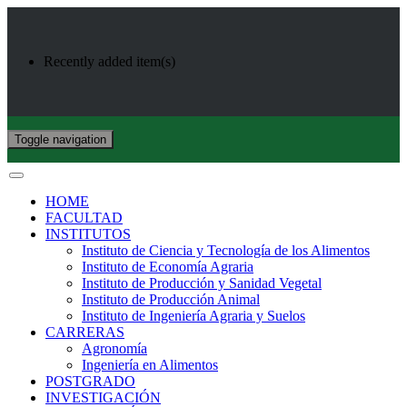
Recently added item(s)
Toggle navigation
HOME
FACULTAD
INSTITUTOS
Instituto de Ciencia y Tecnología de los Alimentos
Instituto de Economía Agraria
Instituto de Producción y Sanidad Vegetal
Instituto de Producción Animal
Instituto de Ingeniería Agraria y Suelos
CARRERAS
Agronomía
Ingeniería en Alimentos
POSTGRADO
INVESTIGACIÓN