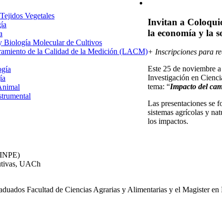
 Tejidos Vegetales
Invitan a Coloquio
gía
la economía y la s
a
 y Biología Molecular de Cultivos
uramiento de la Calidad de la Medición (LACM)
+ Inscripciones para re
Este 25 de noviembre a 
ogía
Investigación en Cienci
ía
tema: “
Impacto del cam
Animal
strumental
Las presentaciones se f
sistemas agrícolas y nat
los impactos.
h (INPE)
lutivas, UACh
raduados Facultad de Ciencias Agrarias y Alimentarias y el Magister e