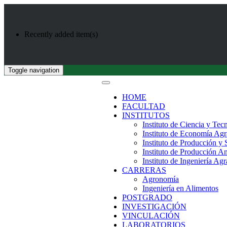
Recently added item(s)
Toggle navigation
HOME
FACULTAD
INSTITUTOS
Instituto de Ciencia y Tec
Instituto de Economía Agr
Instituto de Producción y
Instituto de Producción A
Instituto de Ingeniería Agr
CARRERAS
Agronomía
Ingeniería en Alimentos
POSTGRADO
INVESTIGACIÓN
VINCULACIÓN
LABORATORIOS