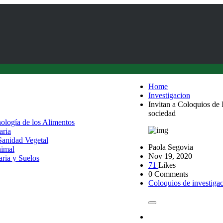
Home
Investigacion
Invitan a Coloquios de 
sociedad
nología de los Alimentos
aria
 Sanidad Vegetal
Paola Segovia
nimal
Nov 19, 2020
aria y Suelos
71
Likes
0 Comments
Coloquios de investiga