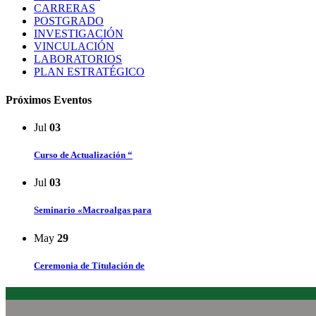
CARRERAS
POSTGRADO
INVESTIGACIÓN
VINCULACIÓN
LABORATORIOS
PLAN ESTRATÉGICO
Próximos Eventos
Jul
03
Curso de Actualización “
Jul
03
Seminario «Macroalgas para
May
29
Ceremonia de Titulación de