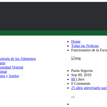
Home
Todas las Noticias
Funcionarios de la Fac
nología de los Alimentos
aria
 Sanidad Vegetal
Paola Segovia
nimal
Sep 09, 2019
aria y Suelos
88
Likes
0 Comments
25 años
aniversario uac