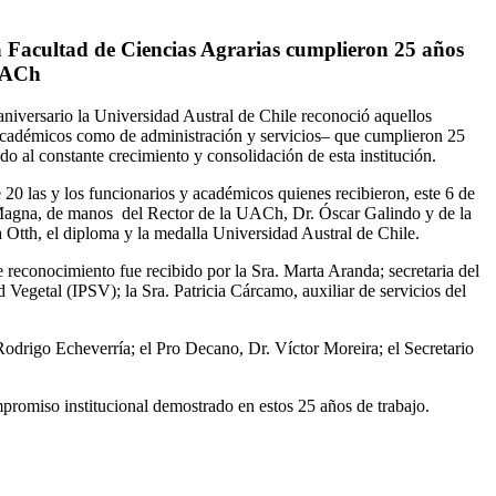
a Facultad de Ciencias Agrarias cumplieron 25 años
 UACh
niversario la Universidad Austral de Chile reconoció aquellos
 académicos como de administración y servicios– que cumplieron 25
do al constante crecimiento y consolidación de esta institución.
 20 las y los funcionarios y académicos quienes recibieron, este 6 de
Magna, de manos del Rector de la UACh, Dr. Óscar Galindo y de la
a Otth, el diploma y la medalla Universidad Austral de Chile.
e reconocimiento fue recibido por la Sra. Marta Aranda; secretaria del
 Vegetal (IPSV); la Sra. Patricia Cárcamo, auxiliar de servicios del
Rodrigo Echeverría; el Pro Decano, Dr. Víctor Moreira; el Secretario
mpromiso institucional demostrado en estos 25 años de trabajo.