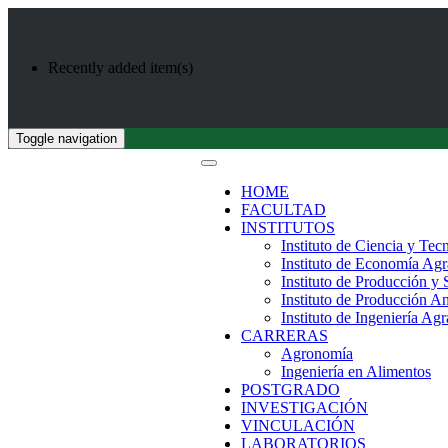
Recently added item(s)
Toggle navigation
HOME
FACULTAD
INSTITUTOS
Instituto de Ciencia y Tec
Instituto de Economía Agr
Instituto de Producción y
Instituto de Producción A
Instituto de Ingeniería Agr
CARRERAS
Agronomía
Ingeniería en Alimentos
POSTGRADO
INVESTIGACIÓN
VINCULACIÓN
LABORATORIOS