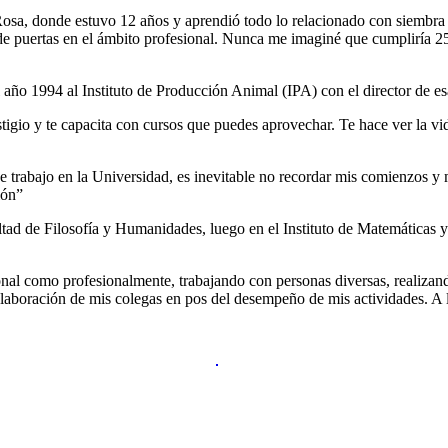
sa, donde estuvo 12 años y aprendió todo lo relacionado con siembra y
de puertas en el ámbito profesional. Nunca me imaginé que cumpliría 
l año 1994 al Instituto de Producción Animal (IPA) con el director de e
tigio y te capacita con cursos que puedes aprovechar. Te hace ver la vi
e trabajo en la Universidad, es inevitable no recordar mis comienzos y
ión”
tad de Filosofía y Humanidades, luego en el Instituto de Matemáticas y F
sonal como profesionalmente, trabajando con personas diversas, realizan
olaboración de mis colegas en pos del desempeño de mis actividades. A