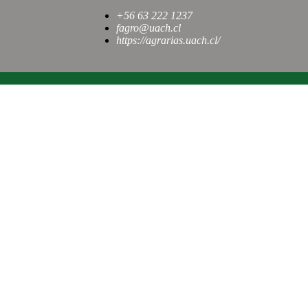
+56 63 222 1237
fagro@uach.cl
https://agrarias.uach.cl/