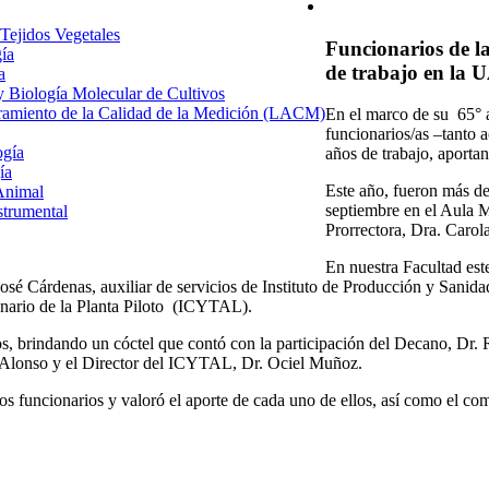
 Tejidos Vegetales
Funcionarios de l
gía
de trabajo en la
a
 y Biología Molecular de Cultivos
uramiento de la Calidad de la Medición (LACM)
En el marco de su 65° a
funcionarios/as –tanto
ogía
años de trabajo, aportan
ía
Este año, fueron más de
Animal
septiembre en el Aula 
strumental
Prorrectora, Dra. Carol
En nuestra Facultad est
sé Cárdenas, auxiliar de servicios de Instituto de Producción y Sanidad
onario de la Planta Piloto (ICYTAL).
s, brindando un cóctel que contó con la participación del Decano, Dr. 
 Alonso y el Director del ICYTAL, Dr. Ociel Muñoz.
s funcionarios y valoró el aporte de cada uno de ellos, así como el co