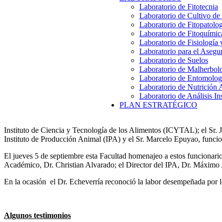
Laboratorio de Fitotecnia
Laboratorio de Cultivo de
Laboratorio de Fitopatolo
Laboratorio de Fitoquímic
Laboratorio de Fisiología
Laboratorio para el Aseg
Laboratorio de Suelos
Laboratorio de Malherbol
Laboratorio de Entomolog
Laboratorio de Nutrición 
Laboratorio de Análisis In
PLAN ESTRATÉGICO
Instituto de Ciencia y Tecnología de los Alimentos (ICYTAL); el Sr. Jo
Instituto de Producción Animal (IPA) y el Sr. Marcelo Epuyao, funci
El jueves 5 de septiembre esta Facultad homenajeo a estos funcionario
Académico, Dr. Christian Alvarado; el Director del IPA, Dr. Máximo
En la ocasión el Dr. Echeverría reconoció la labor desempeñada por lo
Algunos testimonios