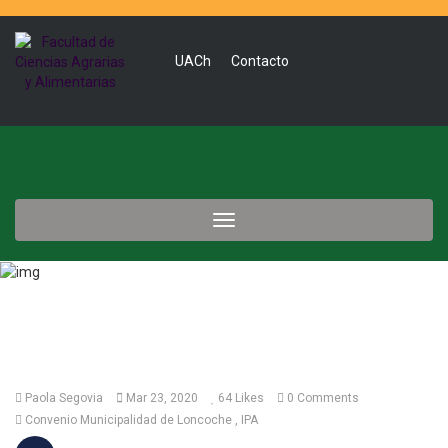
UACh
Contacto
Toggle
navigation
Paola Segovia
Mar 23, 2020
64
Likes
0 Comments
Convenio Municipalidad de Loncoche
IPA