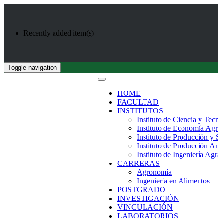
Recently added item(s)
Toggle navigation
HOME
FACULTAD
INSTITUTOS
Instituto de Ciencia y Tec
Instituto de Economía Agr
Instituto de Producción y
Instituto de Producción A
Instituto de Ingeniería Agr
CARRERAS
Agronomía
Ingeniería en Alimentos
POSTGRADO
INVESTIGACIÓN
VINCULACIÓN
LABORATORIOS