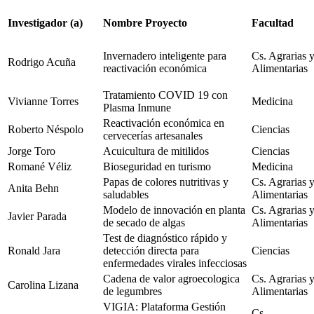
Investigador (a)
Nombre Proyecto
Facultad
Invernadero inteligente para
Cs. Agrarias 
Rodrigo Acuña
reactivación económica
Alimentarias
Tratamiento COVID 19 con
Vivianne Torres
Medicina
Plasma Inmune
Reactivación económica en
Roberto Néspolo
Ciencias
cervecerías artesanales
Jorge Toro
Acuicultura de mitilidos
Ciencias
Romané Véliz
Bioseguridad en turismo
Medicina
Papas de colores nutritivas y
Cs. Agrarias 
Anita Behn
saludables
Alimentarias
Modelo de innovación en planta
Cs. Agrarias 
Javier Parada
de secado de algas
Alimentarias
Test de diagnóstico rápido y
Ronald Jara
detección directa para
Ciencias
enfermedades virales infecciosas
Cadena de valor agroecologica
Cs. Agrarias 
Carolina Lizana
de legumbres
Alimentarias
VIGIA: Plataforma Gestión
Cs.