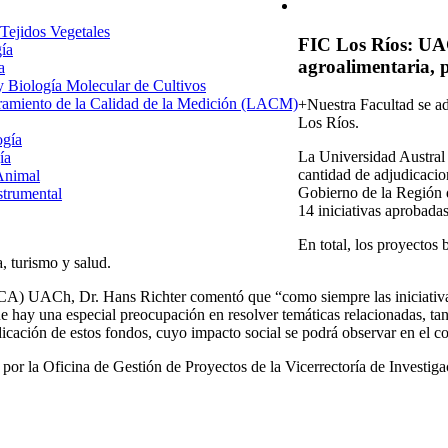
 Tejidos Vegetales
FIC Los Ríos: UAC
gía
agroalimentaria, p
a
 y Biología Molecular de Cultivos
uramiento de la Calidad de la Medición (LACM)
+Nuestra Facultad se ad
Los Ríos.
ogía
La Universidad Austral
ía
cantidad de adjudicacio
Animal
Gobierno de la Región 
strumental
14 iniciativas aprobada
En total, los proyectos
a, turismo y salud.
IDCA) UACh, Dr. Hans Richter comentó que “como siempre las iniciativa
que hay una especial preocupación en resolver temáticas relacionadas, 
ación de estos fondos, cuyo impacto social se podrá observar en el co
a por la Oficina de Gestión de Proyectos de la Vicerrectoría de Invest