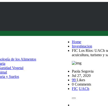
Home
Investigacion
FIC Los Ríos: UACh se i
acuicultura, turismo y s
nología de los Alimentos
aria
 Sanidad Vegetal
Paola Segovia
nimal
Jul 27, 2020
aria y Suelos
99
Likes
0 Comments
FIC
UACh