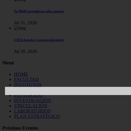
En Máfil aprendieron sobre manejo
Jul 31, 2026
UACh fortalece cooperación intern
Jul 30, 2026
Menú
HOME
FACULTAD
INSTITUTOS
CARRERAS
POSTGRADO
INVESTIGACIÓN
VINCULACIÓN
LABORATORIOS
PLAN ESTRATÉGICO
Próximos Eventos