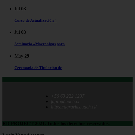
Jul
03
Curso de Actualización “
Jul
03
Seminario «Macroalgas para
May
29
Ceremonia de Titulación de
+56 63 222 1237
fagro@uach.cl
https://agrarias.uach.cl/
RD PROJECT 2021, Todos los derechos reservados.