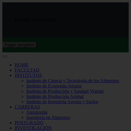
Recently added item(s)
Toggle navigation
HOME
FACULTAD
INSTITUTOS
Instituto de Ciencia y Tecnología de los Alimentos
Instituto de Economía Agraria
Instituto de Producción y Sanidad Vegetal
Instituto de Producción Animal
Instituto de Ingeniería Agraria y Suelos
CARRERAS
Agronomía
Ingeniería en Alimentos
POSTGRADO
INVESTIGACIÓN