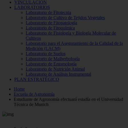
VINCULACIÓN
LABORATORIOS
Laboratorio de Fitotecnia
Laboratorio de Cultivo de Tejidos Vegetales
Laboratorio de Fitopatología
Laboratorio de Fitoquímica
Laboratorio de Fisiología y Biología Molecular de
Cultivos
Laboratorio para el Aseguramiento de la Calidad de la
Medición (LACM)
Laboratorio de Suelos
Laboratorio de Malherbología
Laboratorio de Entomología
Laboratorio de Nutrición Animal
Laboratorio de Análisis Instrumental
PLAN ESTRATÉGICO
Home
Escuela de Agronomía
Estudiante de Agronomía efectuará estadía en el Universidad
Técnica de Munich