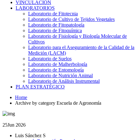
VINCULACIÓN
LABORATORIOS
Laboratorio de Fitotecnia
Laboratorio de Cultivo de Tejidos Vegetales
Laboratorio de Fitopatología
Laboratorio de Fitoquímica
Laboratorio de Fisiología y Biología Molecular de
Cultivos
Laboratorio para el Aseguramiento de la Calidad de la
Medición (LACM)
Laboratorio de Suelos
Laboratorio de Malherbología
Laboratorio de Entomología
Laboratorio de Nutrición Animal
Laboratorio de Análisis Instrumental
PLAN ESTRATÉGICO
Home
Archive by category Escuela de Agronomía
25
Jun 2026
Luis Sánchez S