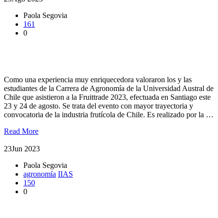
Paola Segovia
161
0
Estudiantes de Agronomía de la UACh asistieron a Fruittrade
2023
Como una experiencia muy enriquecedora valoraron los y las
estudiantes de la Carrera de Agronomía de la Universidad Austral de
Chile que asistieron a la Fruittrade 2023, efectuada en Santiago este
23 y 24 de agosto. Se trata del evento con mayor trayectoria y
convocatoria de la industria frutícola de Chile. Es realizado por la …
Read More
23
Jun 2023
Paola Segovia
agronomía
IIAS
150
0
Estudiantes de agronomía realizaron práctica sobre riego y