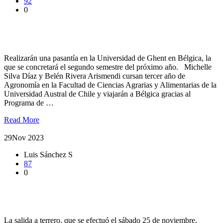
92
0
Estudiantes de Agronomía UACh recibirán beca Santander de
movilidad internacional
Realizarán una pasantía en la Universidad de Ghent en Bélgica, la
que se concretará el segundo semestre del próximo año. Michelle
Silva Díaz y Belén Rivera Arismendi cursan tercer año de
Agronomía en la Facultad de Ciencias Agrarias y Alimentarias de la
Universidad Austral de Chile y viajarán a Bélgica gracias al
Programa de …
Read More
29
Nov 2023
Luis Sánchez S
87
0
Estudiantes de Agronomía UACh analizan los suelos de la
región
La salida a terrero, que se efectuó el sábado 25 de noviembre,