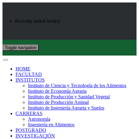
Recently added item(s)
Toggle navigation
HOME
FACULTAD
INSTITUTOS
Instituto de Ciencia y Tecnología de los Alimentos
Instituto de Economía Agraria
Instituto de Producción y Sanidad Vegetal
Instituto de Producción Animal
Instituto de Ingeniería Agraria y Suelos
CARRERAS
Agronomía
Ingeniería en Alimentos
POSTGRADO
INVESTIGACIÓN