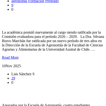
agronomía
Formación
Pregrado
9
0
Dra. Silvana Bravo Marchán asume nuevo período en la
Dirección de la Escuela de Agronomía
La académica postuló nuevamente al cargo siendo ratificada por la
Comisión evaluadora para el período 2026 – 2029. La Dra. Silvana
Bravo Marchán fue ratificada por un nuevo período de tres años en
la Dirección de la Escuela de Agronomía de la Facultad de Ciencias
Agrarias y Alimentarias de la Universidad Austral de Chile. …
Read More
10
Nov 2025
Luis Sánchez S
29
0
Estudiantes de Agronomía UACh participaron en ENAGRO
2025
Apoyados por la Escuela de Agronomía, cuatro estudiantes