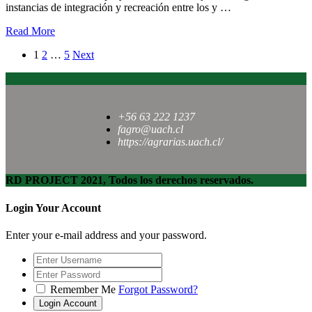
instancias de integración y recreación entre los y …
Read More
1
2
…
5
Next
+56 63 222 1237
fagro@uach.cl
https://agrarias.uach.cl/
RD PROJECT 2021, Todos los derechos reservados.
Login Your Account
Enter your e-mail address and your password.
Remember Me
Forgot Password?