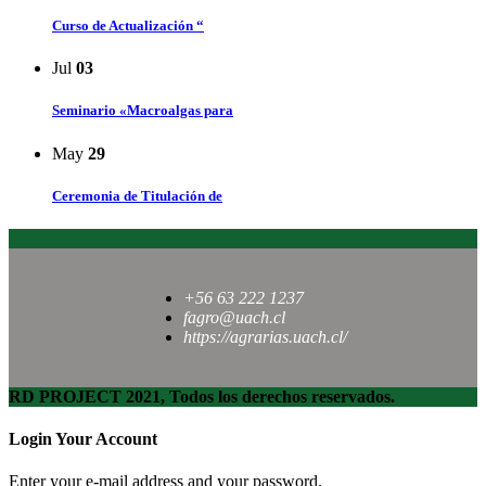
Curso de Actualización “
Jul
03
Seminario «Macroalgas para
May
29
Ceremonia de Titulación de
+56 63 222 1237
fagro@uach.cl
https://agrarias.uach.cl/
RD PROJECT 2021, Todos los derechos reservados.
Login Your Account
Enter your e-mail address and your password.