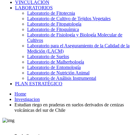
VINCULACIÓN
LABORATORIOS
Laboratorio de Fitotecnia
Laboratorio de Cultivo de Tejidos Vegetales
Laboratorio de Fitopatología
Laboratorio de Fitoquímica
Laboratorio de Fisiología y Biología Molecular de
Cultivos
Laboratorio para el Aseguramiento de la Calidad de la
Medición (LACM)
Laboratorio de Suelos
Laboratorio de Malherbología
Laboratorio de Entomología
Laboratorio de Nutrición Animal
Laboratorio de Análisis Instrumental
PLAN ESTRATÉGICO
Home
Investigacion
Estudian riego en praderas en suelos derivados de cenizas
volcánicas del sur de Chile