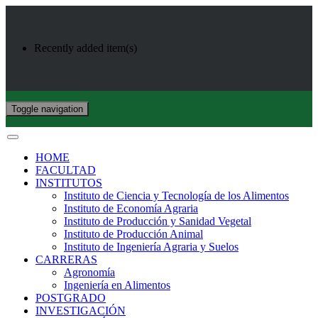
Recently added item(s)
Toggle navigation
HOME
FACULTAD
INSTITUTOS
Instituto de Ciencia y Tecnología de los Alimentos
Instituto de Economía Agraria
Instituto de Producción y Sanidad Vegetal
Instituto de Producción Animal
Instituto de Ingeniería Agraria y Suelos
CARRERAS
Agronomía
Ingeniería en Alimentos
POSTGRADO
INVESTIGACIÓN