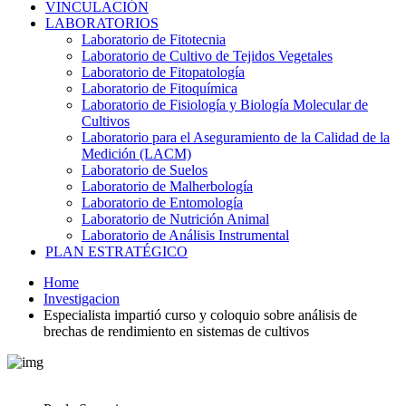
VINCULACIÓN
LABORATORIOS
Laboratorio de Fitotecnia
Laboratorio de Cultivo de Tejidos Vegetales
Laboratorio de Fitopatología
Laboratorio de Fitoquímica
Laboratorio de Fisiología y Biología Molecular de
Cultivos
Laboratorio para el Aseguramiento de la Calidad de la
Medición (LACM)
Laboratorio de Suelos
Laboratorio de Malherbología
Laboratorio de Entomología
Laboratorio de Nutrición Animal
Laboratorio de Análisis Instrumental
PLAN ESTRATÉGICO
Home
Investigacion
Especialista impartió curso y coloquio sobre análisis de
brechas de rendimiento en sistemas de cultivos