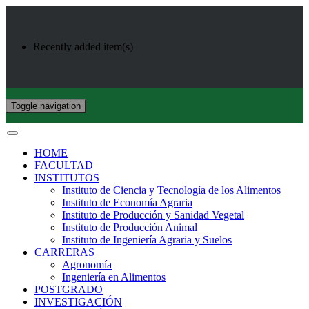
Recently added item(s)
Toggle navigation
HOME
FACULTAD
INSTITUTOS
Instituto de Ciencia y Tecnología de los Alimentos
Instituto de Economía Agraria
Instituto de Producción y Sanidad Vegetal
Instituto de Producción Animal
Instituto de Ingeniería Agraria y Suelos
CARRERAS
Agronomía
Ingeniería en Alimentos
POSTGRADO
INVESTIGACIÓN