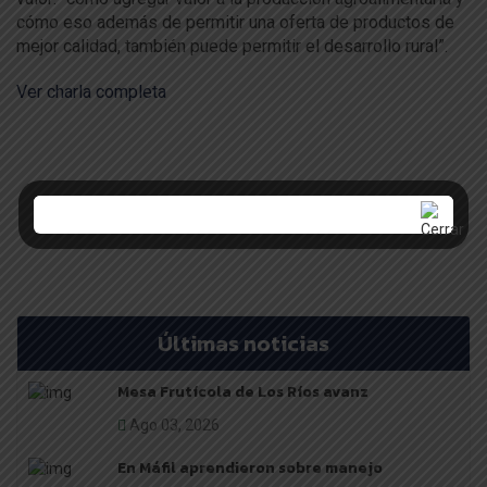
cómo eso además de permitir una oferta de productos de
mejor calidad, también puede permitir el desarrollo rural”.
Ver charla completa
Últimas noticias
Mesa Frutícola de Los Ríos avanz
Ago 03, 2026
En Máfil aprendieron sobre manejo