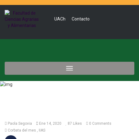
UACh
Contacto
Toggle
navigation
Paola Segovia
Ene 14, 2020
87
Likes
0 Comments
Corbata del mes
IIAS