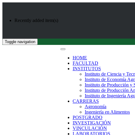
Recently added item(s)
Toggle navigation
HOME
FACULTAD
INSTITUTOS
Instituto de Ciencia y Tec
Instituto de Economía Agr
Instituto de Producción y
Instituto de Producción A
Instituto de Ingeniería Agr
CARRERAS
Agronomía
Ingeniería en Alimentos
POSTGRADO
INVESTIGACIÓN
VINCULACIÓN
LABORATORIOS