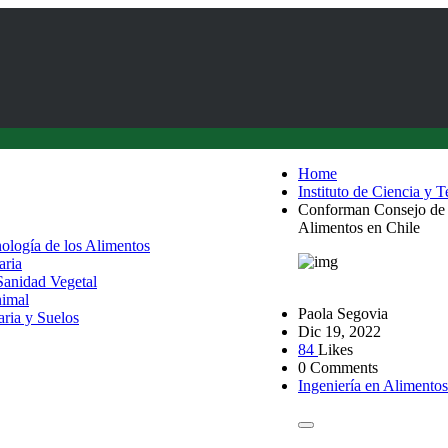
Home
Instituto de Ciencia y 
Conforman Consejo de d
Alimentos en Chile
nología de los Alimentos
aria
 Sanidad Vegetal
nimal
Paola Segovia
aria y Suelos
Dic 19, 2022
84
Likes
0 Comments
Ingeniería en Alimentos