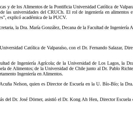
s y de los Alimentos de la Pontificia Universidad Católica de Valparaí
s de las universidades del CRUCh. El rol de ingeniería en alimentos es
tes”, explicó académica de la PUCV.
cretaria, la Dra. María González, Decana de la Facultad de Ingeniería 
ia Universidad Católica de Valparaíso, con el Dr. Fernando Salazar, Dir
tad de Ingeniería Agrícola; de la Universidad de Los Lagos, la Dra
ela de Alimentos; de la Universidad de Chile junto al Dr. Pablo Rich
rtamento Ingeniería en Alimentos.
o Acuña Nelson, quien es Director de Escuela en la U. Bío-Bío; la Dr
s del Dr. José Dörner, asistió el Dr. Kong Ah Hen, Director Escuela de