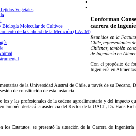
 Tejidos Vegetales
gía
Conforman Consejo
a
carrera de Ingenie
 y Biología Molecular de Cultivos
uramiento de la Calidad de la Medición (LACM)
Reunidos en la Faculta
ogía
Chile, representantes d
ía
Chilenas, también con
Animal
de Ingeniería en Alimen
strumental
Con el propósito de fo
Ingeniería en Alimentos
imentarias de la Universidad Austral de Chile, a través de su Decano, Dr
sesión de constitución de esta instancia.
e los y las profesionales de la cadena agroalimentaria y del impacto qu
en también destacó la asistencia del Rector de la UACh, Dr. Hans Richt
 los Estatutos, se presentó la situación de la Carrera de Ingeniería 