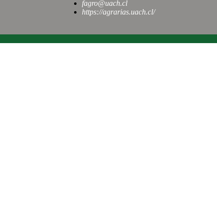
fagro@uach.cl
https://agrarias.uach.cl/