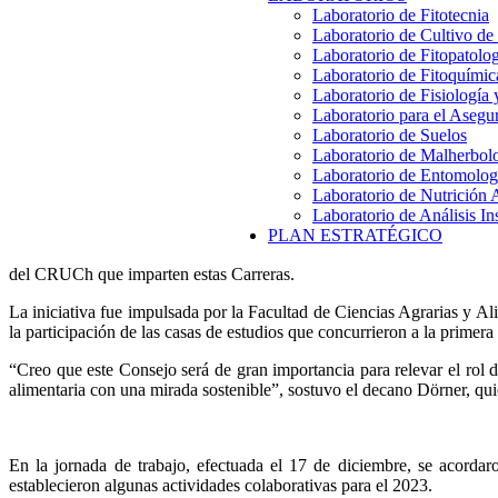
Laboratorio de Fitotecnia
Laboratorio de Cultivo de
Laboratorio de Fitopatolo
Laboratorio de Fitoquímic
Laboratorio de Fisiología
Laboratorio para el Aseg
Laboratorio de Suelos
Laboratorio de Malherbol
Laboratorio de Entomolog
Laboratorio de Nutrición 
Laboratorio de Análisis In
PLAN ESTRATÉGICO
del CRUCh que imparten estas Carrera
s.
La iniciativa fue impulsada por la Facultad de Ciencias Agrarias y Al
la participación de las casas de estudios que concurrieron a la primera 
“Creo que este Consejo será de gran importancia para relevar el rol d
alimentaria con una mirada sostenible”, sostuvo el decano Dörner, qui
En la jornada de trabajo, efectuada el 17 de diciembre, se acordaron
establecieron algunas actividades colaborativas para el 2023.