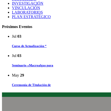
INVESTIGACIÓN
VINCULACIÓN
LABORATORIOS
PLAN ESTRATÉGICO
Próximos Eventos
Jul
03
Curso de Actualización “
Jul
03
Seminario «Macroalgas para
May
29
Ceremonia de Titulación de