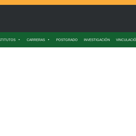
STITUTOS
CARRERAS
POSTGRADO
INVESTIGACIÓN
VINCULACI
stigacion
Con Plantación De Lúpulo Se Dio Inicio A Estación Experime