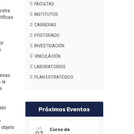
FACULTAD
estra
INSTITUTOS
tíficas
CARRERAS
POSTGRADO
or
INVESTIGACIÓN
n
VINCULACIÓN
LABORATORIOS
áreas
PLAN ESTRATÉGICO
 la
s
ejo
Próximos Eventos
a
 objeto
Curso de
JUL
03