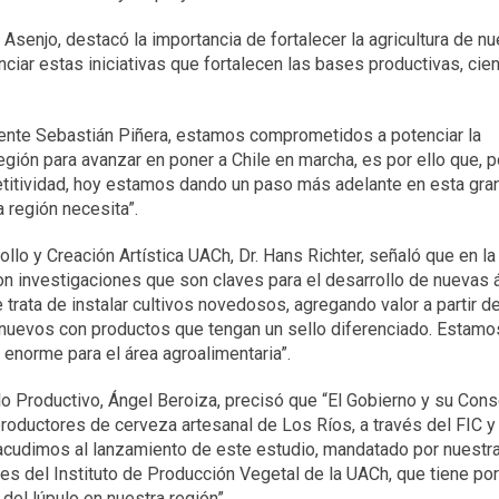
Asenjo, destacó la importancia de fortalecer la agricultura de nu
ciar estas iniciativas que fortalecen las bases productivas, cien
nte Sebastián Piñera, estamos comprometidos a potenciar la
gión para avanzar en poner a Chile en marcha, es por ello que, p
titividad, hoy estamos dando un paso más adelante en esta gra
 región necesita”.
llo y Creación Artística UACh, Dr. Hans Richter, señaló que en la
 investigaciones que son claves para el desarrollo de nuevas 
trata de instalar cultivos novedosos, agregando valor a partir de
nuevos con productos que tengan un sello diferenciado. Estamo
 enorme para el área agroalimentaria”.
lo Productivo, Ángel Beroiza, precisó que “El Gobierno y su Cons
roductores de cerveza artesanal de Los Ríos, a través del FIC y
acudimos al lanzamiento de este estudio, mandatado por nuestr
es del Instituto de Producción Vegetal de la UACh, que tiene por
 del lúpulo en nuestra región”.