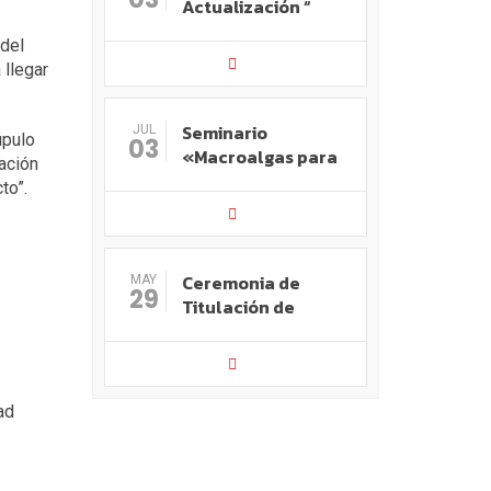
Actualización “
 del
 llegar
Seminario
JUL
úpulo
03
«Macroalgas para
nación
to”.
Ceremonia de
MAY
29
Titulación de
ad