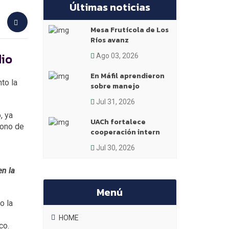
Últimas noticias
Mesa Frutícola de Los
Ríos avanz
dio
Ago 03, 2026
En Máfil aprendieron
to la
sobre manejo
Jul 31, 2026
, ya
UACh fortalece
cono de
cooperación intern
Jul 30, 2026
en la
Menú
o la
HOME
co.