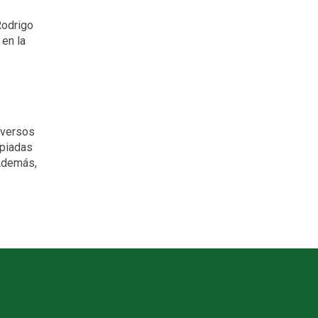
Rodrigo
en la
iversos
opiadas
 Además,