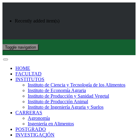
Recently added item(s)
Toggle navigation
HOME
FACULTAD
INSTITUTOS
Instituto de Ciencia y Tecnología de los Alimentos
Instituto de Economía Agraria
Instituto de Producción y Sanidad Vegetal
Instituto de Producción Animal
Instituto de Ingeniería Agraria y Suelos
CARRERAS
Agronomía
Ingeniería en Alimentos
POSTGRADO
INVESTIGACIÓN