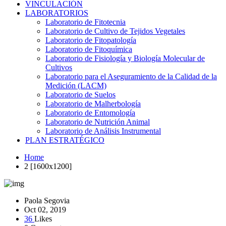
VINCULACIÓN
LABORATORIOS
Laboratorio de Fitotecnia
Laboratorio de Cultivo de Tejidos Vegetales
Laboratorio de Fitopatología
Laboratorio de Fitoquímica
Laboratorio de Fisiología y Biología Molecular de
Cultivos
Laboratorio para el Aseguramiento de la Calidad de la
Medición (LACM)
Laboratorio de Suelos
Laboratorio de Malherbología
Laboratorio de Entomología
Laboratorio de Nutrición Animal
Laboratorio de Análisis Instrumental
PLAN ESTRATÉGICO
Home
2 [1600x1200]
Paola Segovia
Oct 02, 2019
36
Likes