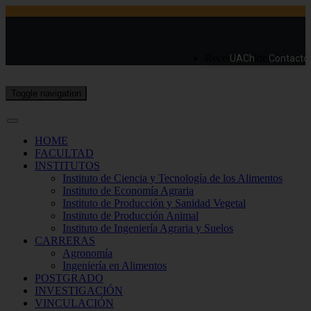
Recently added item(s)
UACh
Contacto
Toggle navigation
HOME
FACULTAD
INSTITUTOS
Instituto de Ciencia y Tecnología de los Alimentos
Instituto de Economía Agraria
Instituto de Producción y Sanidad Vegetal
Instituto de Producción Animal
Instituto de Ingeniería Agraria y Suelos
CARRERAS
Agronomía
Ingeniería en Alimentos
POSTGRADO
INVESTIGACIÓN
VINCULACIÓN