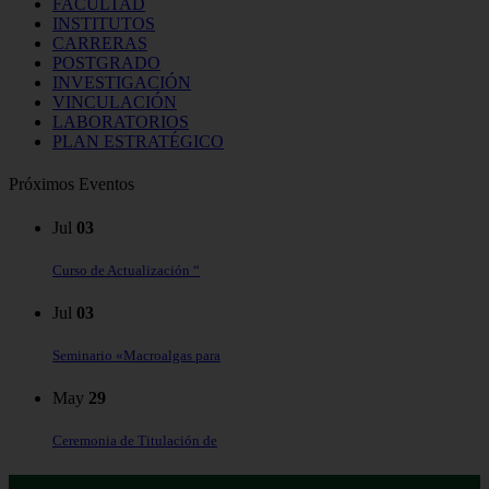
FACULTAD
INSTITUTOS
CARRERAS
POSTGRADO
INVESTIGACIÓN
VINCULACIÓN
LABORATORIOS
PLAN ESTRATÉGICO
Próximos Eventos
Jul
03
Curso de Actualización “
Jul
03
Seminario «Macroalgas para
May
29
Ceremonia de Titulación de