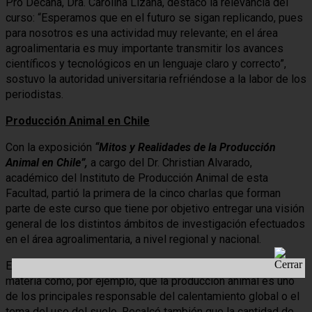
Pro Decana, Dra. Carolina Lizana, destacó la relevancia del
curso: “Esperamos que en el futuro se sigan replicando, pues
para nosotros es una actividad muy relevante; en el área
agroalimentaria es muy importante transmitir los avances
científicos y tecnológicos en un lenguaje claro y correcto”,
sostuvo la autoridad universitaria refriéndose a la labor de los
periodistas.
Producción Animal en Chile
Con la exposición
“Mitos y Realidades de la Producción
Animal en Chile”,
a cargo del Dr. Christian Alvarado,
académico del Instituto de Producción Animal de esta
Facultad, partió la primera de la cinco charlas que forman
parte de este curso que tiene por objetivo entregar una visión
general de los distintos ámbitos de investigación efectuados
en el área agroalimentaria, a nivel regional y nacional.
En la ocasión el Prof. Alvarado explicó algunos mitos en esa
materia como, por ejemplo, que la producción animal es uno
de los principales responsable del calentamiento global o el
tema del uso del suelo. Recalcó también que la cantidad de