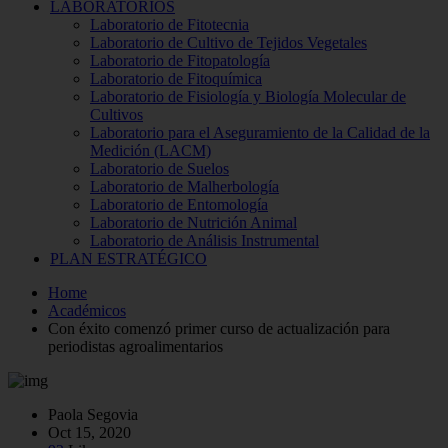
LABORATORIOS
Laboratorio de Fitotecnia
Laboratorio de Cultivo de Tejidos Vegetales
Laboratorio de Fitopatología
Laboratorio de Fitoquímica
Laboratorio de Fisiología y Biología Molecular de
Cultivos
Laboratorio para el Aseguramiento de la Calidad de la
Medición (LACM)
Laboratorio de Suelos
Laboratorio de Malherbología
Laboratorio de Entomología
Laboratorio de Nutrición Animal
Laboratorio de Análisis Instrumental
PLAN ESTRATÉGICO
Home
Académicos
Con éxito comenzó primer curso de actualización para
periodistas agroalimentarios
Paola Segovia
Oct 15, 2020