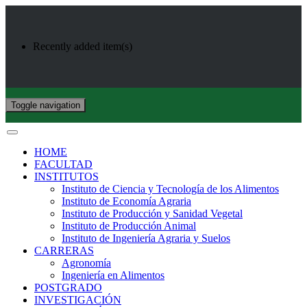
Recently added item(s)
Toggle navigation
HOME
FACULTAD
INSTITUTOS
Instituto de Ciencia y Tecnología de los Alimentos
Instituto de Economía Agraria
Instituto de Producción y Sanidad Vegetal
Instituto de Producción Animal
Instituto de Ingeniería Agraria y Suelos
CARRERAS
Agronomía
Ingeniería en Alimentos
POSTGRADO
INVESTIGACIÓN