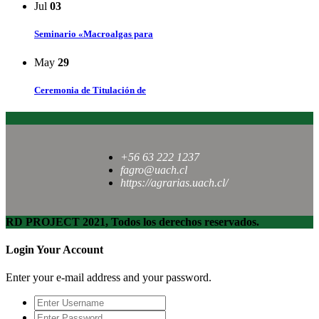
Jul
03
Seminario «Macroalgas para
May
29
Ceremonia de Titulación de
+56 63 222 1237
fagro@uach.cl
https://agrarias.uach.cl/
RD PROJECT 2021, Todos los derechos reservados.
Login Your Account
Enter your e-mail address and your password.