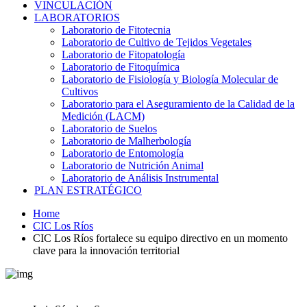
VINCULACIÓN
LABORATORIOS
Laboratorio de Fitotecnia
Laboratorio de Cultivo de Tejidos Vegetales
Laboratorio de Fitopatología
Laboratorio de Fitoquímica
Laboratorio de Fisiología y Biología Molecular de
Cultivos
Laboratorio para el Aseguramiento de la Calidad de la
Medición (LACM)
Laboratorio de Suelos
Laboratorio de Malherbología
Laboratorio de Entomología
Laboratorio de Nutrición Animal
Laboratorio de Análisis Instrumental
PLAN ESTRATÉGICO
Home
CIC Los Ríos
CIC Los Ríos fortalece su equipo directivo en un momento
clave para la innovación territorial