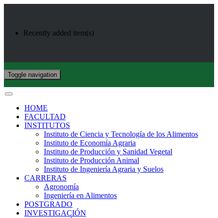
Recently added item(s)
Toggle navigation
HOME
FACULTAD
INSTITUTOS
Instituto de Ciencia y Tecnología de los Alimentos
Instituto de Economía Agraria
Instituto de Producción y Sanidad Vegetal
Instituto de Producción Animal
Instituto de Ingeniería Agraria y Suelos
CARRERAS
Agronomía
Ingeniería en Alimentos
POSTGRADO
INVESTIGACIÓN