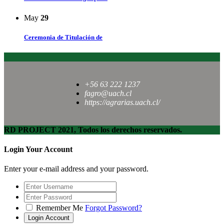
May
29
Ceremonia de Titulación de
+56 63 222 1237
fagro@uach.cl
https://agrarias.uach.cl/
RD PROJECT 2021, Todos los derechos reservados.
Login Your Account
Enter your e-mail address and your password.
Remember Me
Forgot Password?